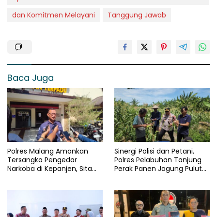
dan Komitmen Melayani
Tanggung Jawab
Baca Juga
Polres Malang Amankan
Sinergi Polisi dan Petani,
Tersangka Pengedar
Polres Pelabuhan Tanjung
Narkoba di Kepanjen, Sita
Perak Panen Jagung Pulut
Sabu 96 Gram dan Ganja 131
Ketan Ungu
Gram