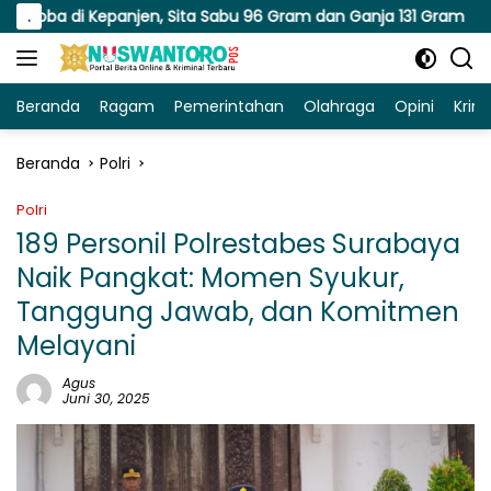
Langsung
anjen, Sita Sabu 96 Gram dan Ganja 131 Gram
.
Sinergi P
ke
konten
Beranda
Ragam
Pemerintahan
Olahraga
Opini
Krim
Beranda
Polri
Polri
189 Personil Polrestabes Surabaya
Naik Pangkat: Momen Syukur,
Tanggung Jawab, dan Komitmen
Melayani
Agus
Juni 30, 2025