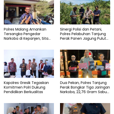
Polres Malang Amankan
Sinergi Polisi dan Petani,
Tersangka Pengedar
Polres Pelabuhan Tanjung
Narkoba di Kepanjen, Sita
Perak Panen Jagung Pulut
Sabu 96 Gram dan Ganja 131
Ketan Ungu
Gram
Kapolres Gresik Tegaskan
Dua Pekan, Polres Tanjung
Komitmen Polri Dukung
Perak Bongkar Tiga Jaringan
Pendidikan Berkualitas
Narkoba, 22,76 Gram Sabu
dan Pil Ekstasi Disita