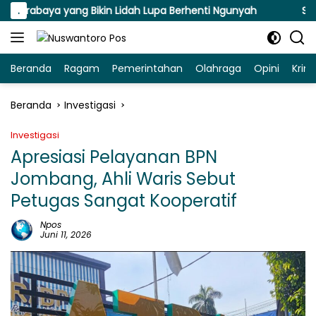
Langsung
baya yang Bikin Lidah Lupa Berhenti Ngunyah
.
Susuri Jal
ke
konten
Beranda
Ragam
Pemerintahan
Olahraga
Opini
Krim
Beranda
Investigasi
Investigasi
Apresiasi Pelayanan BPN
Jombang, Ahli Waris Sebut
Petugas Sangat Kooperatif
Npos
Juni 11, 2026