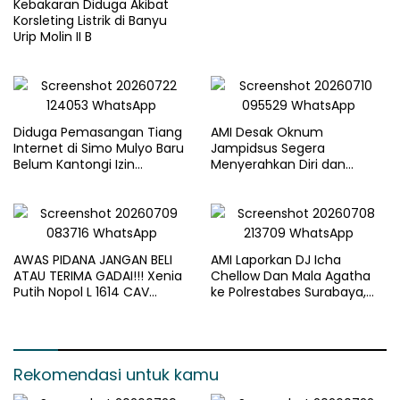
Kebakaran Diduga Akibat
Berkeadilan
Korsleting Listrik di Banyu
Urip Molin II B
Diduga Pemasangan Tiang
AMI Desak Oknum
Internet di Simo Mulyo Baru
Jampidsus Segera
Belum Kantongi Izin
Menyerahkan Diri dan
Lengkap, Warga Soroti
Menghadapi Proses Hukum
Legalitas dan Kompensasi
AWAS PIDANA JANGAN BELI
AMI Laporkan DJ Icha
ATAU TERIMA GADAI!!! Xenia
Chellow Dan Mala Agatha
Putih Nopol L 1614 CAV
ke Polrestabes Surabaya,
Sudah Masuk “Objek
Nilai Lirik Lagu Berpotensi
Kejahatan”, Siap-siap Disita
Merusak Moral Generasi
Paksa
Muda*
Rekomendasi untuk kamu