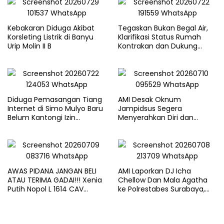
Kebakaran Diduga Akibat
Tegaskan Bukan Begal Air,
Korsleting Listrik di Banyu
Klarifikasi Status Rumah
Urip Molin II B
Kontrakan dan Dukung
Penegakan Hukum yang
Berkeadilan
Diduga Pemasangan Tiang
AMI Desak Oknum
Internet di Simo Mulyo Baru
Jampidsus Segera
Belum Kantongi Izin
Menyerahkan Diri dan
Lengkap, Warga Soroti
Menghadapi Proses Hukum
Legalitas dan Kompensasi
AWAS PIDANA JANGAN BELI
AMI Laporkan DJ Icha
ATAU TERIMA GADAI!!! Xenia
Chellow Dan Mala Agatha
Putih Nopol L 1614 CAV
ke Polrestabes Surabaya,
Sudah Masuk “Objek
Nilai Lirik Lagu Berpotensi
Kejahatan”, Siap-siap Disita
Merusak Moral Generasi
Paksa
Muda*