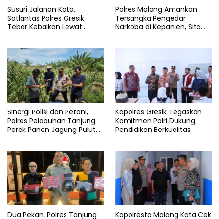
Susuri Jalanan Kota,
Polres Malang Amankan
Satlantas Polres Gresik
Tersangka Pengedar
Tebar Kebaikan Lewat
Narkoba di Kepanjen, Sita
Jumat Berkah Berbagi
Sabu 96 Gram dan Ganja 131
Gram
Sinergi Polisi dan Petani,
Kapolres Gresik Tegaskan
Polres Pelabuhan Tanjung
Komitmen Polri Dukung
Perak Panen Jagung Pulut
Pendidikan Berkualitas
Ketan Ungu
Dua Pekan, Polres Tanjung
Kapolresta Malang Kota Cek