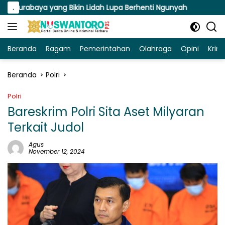
Langsung
aya yang Bikin Lidah Lupa Berhenti Ngunyah
.
Susuri Jalan
ke
konten
Beranda
Ragam
Pemerintahan
Olahraga
Opini
Krim
Beranda
Polri
Polri
Bareskrim Polri Sita Aset Milyaran
Terkait Judol
Agus
November 12, 2024