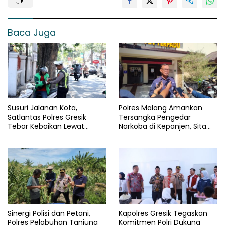
Baca Juga
Susuri Jalanan Kota,
Polres Malang Amankan
Satlantas Polres Gresik
Tersangka Pengedar
Tebar Kebaikan Lewat
Narkoba di Kepanjen, Sita
Jumat Berkah Berbagi
Sabu 96 Gram dan Ganja 131
Gram
Sinergi Polisi dan Petani,
Kapolres Gresik Tegaskan
Polres Pelabuhan Tanjung
Komitmen Polri Dukung