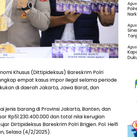
Agus
Pol
Nark
Ganj
Agus
Sine
Tanj
Ung
Agus
Kapo
Duku
nomi Khusus (Dittipideksus) Bareskrim Polri
ngkap empat kasus impor ilegal selama periode
lakukan di daerah Jakarta, Jawa Barat, dan
jenis barang di Provinsi Jakarta, Banten, dan
r Rp51.230.400.000 dan total nilai kerugian
r Dirtipideksus Bareskrim Polri Brigjen. Pol. Helfi
an, Selasa (4/2/2025).