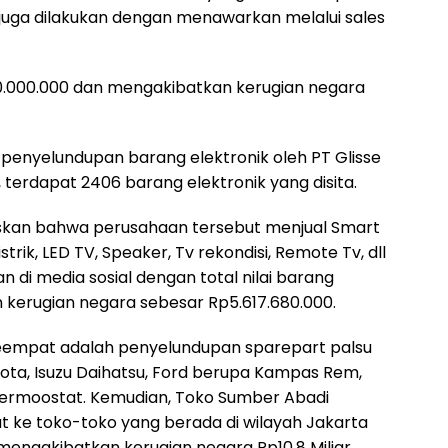
n juga dilakukan dengan menawarkan melalui sales
60.000.000 dan mengakibatkan kerugian negara
h penyelundupan barang elektronik oleh PT Glisse
, terdapat 2406 barang elektronik yang disita.
elaskan bahwa perusahaan tersebut menjual Smart
istrik, LED TV, Speaker, Tv rekondisi, Remote Tv, dll
kan di media sosial dengan total nilai barang
kerugian negara sebesar Rp5.617.680.000.
keempat adalah penyelundupan sparepart palsu
Toyota, Isuzu Daihatsu, Ford berupa Kampas Rem,
an Thermoostat. Kemudian, Toko Sumber Abadi
t ke toko-toko yang berada di wilayah Jakarta
 mengakibatkan kerugian negara Rp10,8 Miliar.