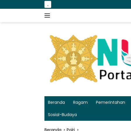
Langsung
.
Bakso Kikil deng
ke
konten
Beranda
Ragam
Pemerintahan
Sosial-Budaya
Beranda
Polri