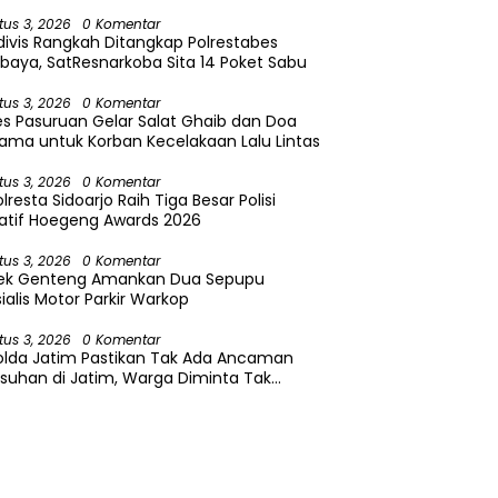
tus 3, 2026
0 Komentar
divis Rangkah Ditangkap Polrestabes
baya, SatResnarkoba Sita 14 Poket Sabu
tus 3, 2026
0 Komentar
es Pasuruan Gelar Salat Ghaib dan Doa
ama untuk Korban Kecelakaan Lalu Lintas
tus 3, 2026
0 Komentar
lresta Sidoarjo Raih Tiga Besar Polisi
atif Hoegeng Awards 2026
tus 3, 2026
0 Komentar
sek Genteng Amankan Dua Sepupu
ialis Motor Parkir Warkop
tus 3, 2026
0 Komentar
olda Jatim Pastikan Tak Ada Ancaman
suhan di Jatim, Warga Diminta Tak
caya Hoaks