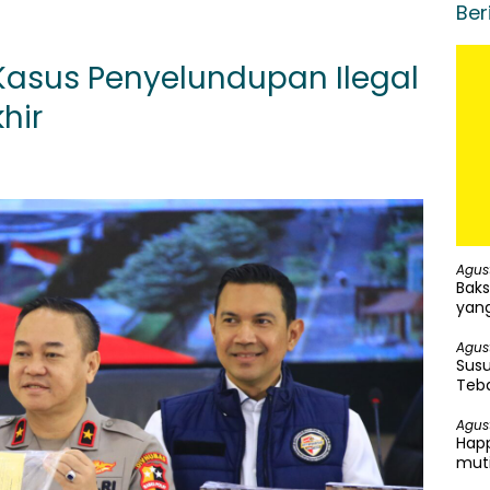
Ber
Kasus Penyelundupan Ilegal
hir
Agus
Baks
yang
Agus
Susu
Teba
Agus
Happ
mut