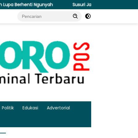
ah
Susuri Jalanan Kota, Satlantas Polres Gresik Tebar K
Politik
Edukasi
Advertorial