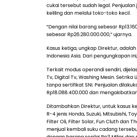
cukai tersebut sudah legal. Penjuala
keliling dan melalui toko-toko kecil.
“Dengan nilai barang sebesar Rp13.1
sebesar Rp26.280.000.000,” ujarnya.
Kasus ketiga, ungkap Direktur, adala
Indonesia Asia. Dari pengungkapan ini
Terkait modus operandi sendiri, dij
Tv, Digital Tv, Washing Mesin. Setrika L
tanpa sertifikat SNI. Penjualan dilaku
Rp18.088.400.000 dan mengakibatkan 
Ditambahkan Direktur, untuk kasus 
R-4 jenis Honda, Suzuki, Mitsubishi, 
Filter Oli, Filter Solar, Fun Cluth d
menjual kembali suku cadang tersebu
dengan barang senilai Rp3 Miliar dan