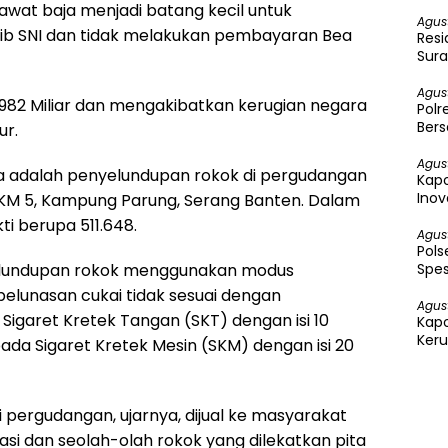
kawat baja menjadi batang kecil untuk
Agus
ib SNI dan tidak melakukan pembayaran Bea
Resi
Sura
Agus
6,982 Miliar dan mengakibatkan kerugian negara
Polr
Bers
ur.
Agus
dua adalah penyelundupan rokok di pergudangan
Kapo
Inov
 KM 5, Kampung Parung, Serang Banten. Dalam
ti berupa 511.648.
Agus
Pol
Spes
yelundupan rokok menggunakan modus
elunasan cukai tidak sesuai dengan
Agus
Sigaret Kretek Tangan (SKT) dengan isi 10
Kap
Keru
ada Sigaret Kretek Mesin (SKM) dengan isi 20
Per
 pergudangan, ujarnya, dijual ke masyarakat
asi dan seolah-olah rokok yang dilekatkan pita