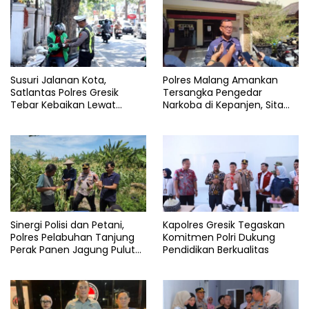
Susuri Jalanan Kota,
Polres Malang Amankan
Satlantas Polres Gresik
Tersangka Pengedar
Tebar Kebaikan Lewat
Narkoba di Kepanjen, Sita
Jumat Berkah Berbagi
Sabu 96 Gram dan Ganja 131
Gram
Sinergi Polisi dan Petani,
Kapolres Gresik Tegaskan
Polres Pelabuhan Tanjung
Komitmen Polri Dukung
Perak Panen Jagung Pulut
Pendidikan Berkualitas
Ketan Ungu