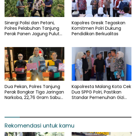
Sinergi Polisi dan Petani,
Kapolres Gresik Tegaskan
Polres Pelabuhan Tanjung
Komitmen Polri Dukung
Perak Panen Jagung Pulut
Pendidikan Berkualitas
Ketan Ungu
Dua Pekan, Polres Tanjung
Kapolresta Malang Kota Cek
Perak Bongkar Tiga Jaringan
Dua SPPG Polri, Pastikan
Narkoba, 22,76 Gram Sabu
Standar Pemenuhan Gizi
dan Pil Ekstasi Disita
dan Pengelolaan Limbah
Berjalan Optimal
Rekomendasi untuk kamu