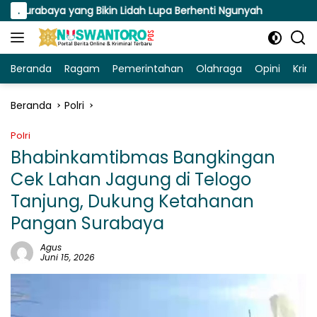
Langsung
a yang Bikin Lidah Lupa Berhenti Ngunyah
.
Susuri Jalana
ke
konten
Beranda
Ragam
Pemerintahan
Olahraga
Opini
Krim
Beranda
Polri
Polri
Bhabinkamtibmas Bangkingan
Cek Lahan Jagung di Telogo
Tanjung, Dukung Ketahanan
Pangan Surabaya
Agus
Juni 15, 2026