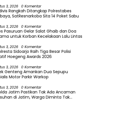
tus 3, 2026
0 Komentar
divis Rangkah Ditangkap Polrestabes
baya, SatResnarkoba Sita 14 Poket Sabu
tus 3, 2026
0 Komentar
es Pasuruan Gelar Salat Ghaib dan Doa
ama untuk Korban Kecelakaan Lalu Lintas
tus 3, 2026
0 Komentar
lresta Sidoarjo Raih Tiga Besar Polisi
atif Hoegeng Awards 2026
tus 3, 2026
0 Komentar
sek Genteng Amankan Dua Sepupu
ialis Motor Parkir Warkop
tus 3, 2026
0 Komentar
olda Jatim Pastikan Tak Ada Ancaman
suhan di Jatim, Warga Diminta Tak
caya Hoaks