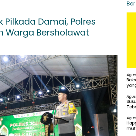
Ber
 Pilkada Damai, Polres
n Warga Bersholawat
Agus
Baks
yang
Agus
Susu
Teba
Agus
Happ
mut