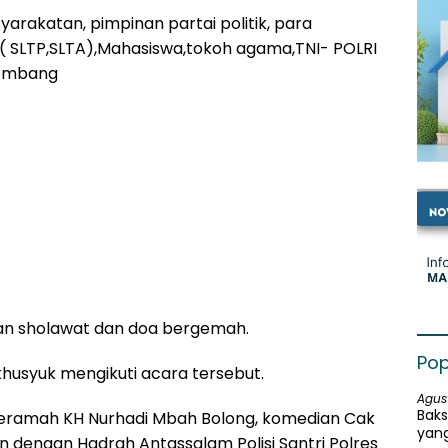
arakatan, pimpinan partai politik, para
( SLTP,SLTA),Mahasiswa,tokoh agama,TNI- POLRI
Jombang
an sholawat dan doa bergemah.
Pop
khusyuk mengikuti acara tersebut.
Agus
Baks
ceramah KH Nurhadi Mbah Bolong, komedian Cak
yang
 dengan Hadrah Antassalam Polisi Santri Polres