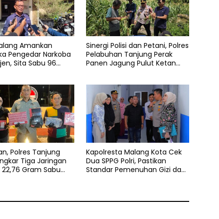
Malang Amankan
Sinergi Polisi dan Petani, Polres
ka Pengedar Narkoba
Pelabuhan Tanjung Perak
jen, Sita Sabu 96
Panen Jagung Pulut Ketan
n Ganja 131 Gram
Ungu
n, Polres Tanjung
Kapolresta Malang Kota Cek
ngkar Tiga Jaringan
Dua SPPG Polri, Pastikan
, 22,76 Gram Sabu
Standar Pemenuhan Gizi dan
kstasi Disita
Pengelolaan Limbah Berjalan
Optimal