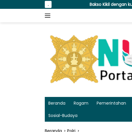
Langsung
Bakso Kikil dengan kuah sueger di Surabaya
.
ke
konten
Beranda
Ragam
Pemerintahan
Sosial-Budaya
Beranda
Polri