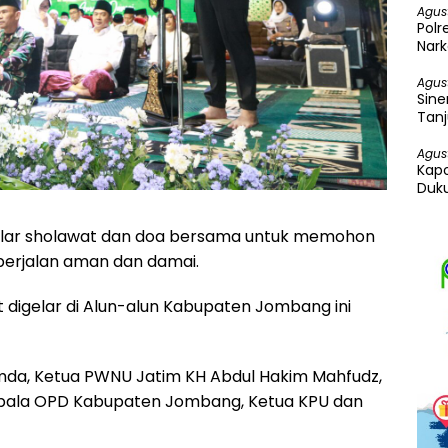
Agus
Pol
Nark
Ganj
Agus
Sine
Tanj
Ung
Agus
Kapo
Duku
lar sholawat dan doa bersama untuk memohon
berjalan aman dan damai.
digelar di Alun-alun Kabupaten Jombang ini
opimda, Ketua PWNU Jatim KH Abdul Hakim Mahfudz,
Kepala OPD Kabupaten Jombang, Ketua KPU dan