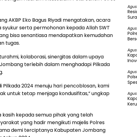
Agus
Resi
Sura
g AKBP Eko Bagus Riyadi mengatakan, acara
sa syukur serta permohonan kepada Allah SWT
Agus
Polr
mbang bisa senantiasa mendapatkan kemudahan
Bers
n tugas.
Agus
Kapo
turahmi, kolaborasi, sinergitas dalam upaya
Inov
Jombang terlebih dalam menghadapi Pilkada
g.
Agus
Pol
Spes
i Pilkada 2024 menuju hari pencoblosan, kami
k untuk tetap menjaga kondusifitas,” ungkap
Agus
Kap
Keru
Per
kasih kepada semua pihak yang telah
rakat yang hadir mengikuti majelis Polres
sama demi terciptanya Kabupaten Jombang