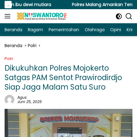
Langsung
dewi mutiara
.
Polres Malang Amankan Tersangka Pengeda
ke
konten
Beranda
Ragam
Pemerintahan
Olahraga
Opini
Krim
Beranda
Polri
Polri
Dikukuhkan Polres Mojokerto
Satgas PAM Sentot Prawirodirdjo
Siap Jaga Malam Satu Suro
Agus
Juni 25, 2025