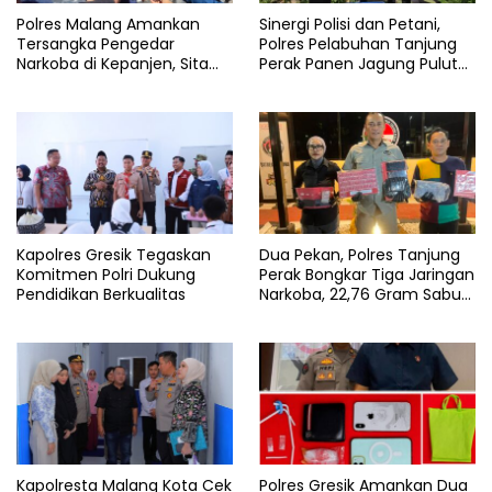
Polres Malang Amankan
Sinergi Polisi dan Petani,
Tersangka Pengedar
Polres Pelabuhan Tanjung
Narkoba di Kepanjen, Sita
Perak Panen Jagung Pulut
Sabu 96 Gram dan Ganja 131
Ketan Ungu
Gram
Kapolres Gresik Tegaskan
Dua Pekan, Polres Tanjung
Komitmen Polri Dukung
Perak Bongkar Tiga Jaringan
Pendidikan Berkualitas
Narkoba, 22,76 Gram Sabu
dan Pil Ekstasi Disita
Kapolresta Malang Kota Cek
Polres Gresik Amankan Dua