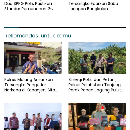
Dua SPPG Polri, Pastikan
Tersangka Edarkan Sabu
Standar Pemenuhan Gizi
Jaringan Bangkalan
dan Pengelolaan Limbah
Berjalan Optimal
Rekomendasi untuk kamu
Polres Malang Amankan
Sinergi Polisi dan Petani,
Tersangka Pengedar
Polres Pelabuhan Tanjung
Narkoba di Kepanjen, Sita
Perak Panen Jagung Pulut
Sabu 96 Gram dan Ganja 131
Ketan Ungu
Gram