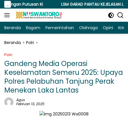
Langsung
ngan Putusan KI
.
LSM GARAD PANTAU KEJELASAN LAPORAN
ke
konten
Beranda
Ragam
Pemerintahan
Olahraga
Opini
Krim
Beranda
Polri
Polri
Gandeng Media Operasi
Keselamatan Semeru 2025: Upaya
Polres Pelabuhan Tanjung Perak
Menekan Laka Lantas
Agus
Februari 13, 2025