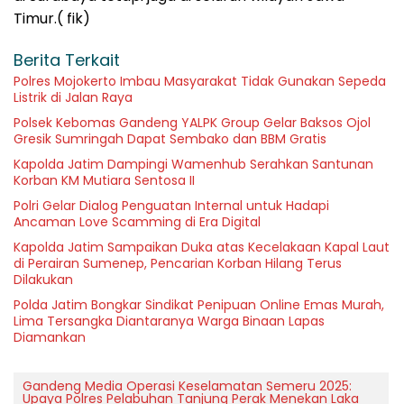
Timur.( fik)
Berita Terkait
Polres Mojokerto Imbau Masyarakat Tidak Gunakan Sepeda
Listrik di Jalan Raya
Polsek Kebomas Gandeng YALPK Group Gelar Baksos Ojol
Gresik Sumringah Dapat Sembako dan BBM Gratis
Kapolda Jatim Dampingi Wamenhub Serahkan Santunan
Korban KM Mutiara Sentosa II
Polri Gelar Dialog Penguatan Internal untuk Hadapi
Ancaman Love Scamming di Era Digital
Kapolda Jatim Sampaikan Duka atas Kecelakaan Kapal Laut
di Perairan Sumenep, Pencarian Korban Hilang Terus
Dilakukan
Polda Jatim Bongkar Sindikat Penipuan Online Emas Murah,
Lima Tersangka Diantaranya Warga Binaan Lapas
Diamankan
Gandeng Media Operasi Keselamatan Semeru 2025:
Upaya Polres Pelabuhan Tanjung Perak Menekan Laka