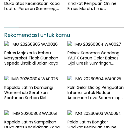
Duka atas Kecelakaan Kapal
Sindikat Penipuan Online
Laut di Perairan Sumenep,
Emas Murah, Lima
Pencarian Korban Hilang
Tersangka Diantaranya
Terus Dilakukan
Warga Binaan Lapas
Diamankan
Rekomendasi untuk kamu
Polres Mojokerto Imbau
Polsek Kebomas Gandeng
Masyarakat Tidak Gunakan
YALPK Group Gelar Baksos
Sepeda Listrik di Jalan Raya
Ojol Gresik Sumringah
Dapat Sembako dan BBM
Gratis
Kapolda Jatim Dampingi
Polri Gelar Dialog Penguatan
Wamenhub Serahkan
Internal untuk Hadapi
Santunan Korban KM
Ancaman Love Scamming
Mutiara Sentosa II
di Era Digital
Kapolda Jatim Sampaikan
Polda Jatim Bongkar
Duka atas Kecelakaan Kapal
Sindikat Penipuan Online