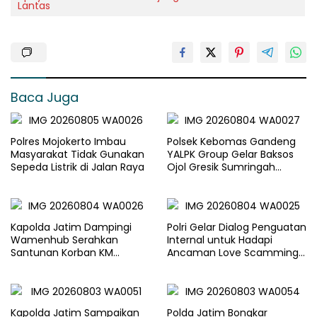
Lantas
Baca Juga
Polres Mojokerto Imbau
Polsek Kebomas Gandeng
Masyarakat Tidak Gunakan
YALPK Group Gelar Baksos
Sepeda Listrik di Jalan Raya
Ojol Gresik Sumringah
Dapat Sembako dan BBM
Gratis
Kapolda Jatim Dampingi
Polri Gelar Dialog Penguatan
Wamenhub Serahkan
Internal untuk Hadapi
Santunan Korban KM
Ancaman Love Scamming
Mutiara Sentosa II
di Era Digital
Kapolda Jatim Sampaikan
Polda Jatim Bongkar