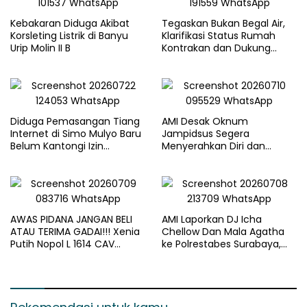
Kebakaran Diduga Akibat
Tegaskan Bukan Begal Air,
Korsleting Listrik di Banyu
Klarifikasi Status Rumah
Urip Molin II B
Kontrakan dan Dukung
Penegakan Hukum yang
Berkeadilan
Diduga Pemasangan Tiang
AMI Desak Oknum
Internet di Simo Mulyo Baru
Jampidsus Segera
Belum Kantongi Izin
Menyerahkan Diri dan
Lengkap, Warga Soroti
Menghadapi Proses Hukum
Legalitas dan Kompensasi
AWAS PIDANA JANGAN BELI
AMI Laporkan DJ Icha
ATAU TERIMA GADAI!!! Xenia
Chellow Dan Mala Agatha
Putih Nopol L 1614 CAV
ke Polrestabes Surabaya,
Sudah Masuk “Objek
Nilai Lirik Lagu Berpotensi
Kejahatan”, Siap-siap Disita
Merusak Moral Generasi
Paksa
Muda*