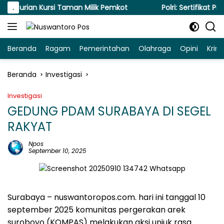
Langsung
urian Kursi Taman Milik Pemkot
.
Polri: Sertifikat Prest
ke
konten
Beranda
Ragam
Pemerintahan
Olahraga
Opini
Krim
Beranda
Investigasi
Investigasi
GEDUNG PDAM SURABAYA DI SEGEL
RAKYAT
Npos
September 10, 2025
Surabaya – nuswantoropos.com. hari ini tanggal 10
september 2025 komunitas pergerakan arek
suroboyo (KOMPAS) melakukan aksi unjuk rasa