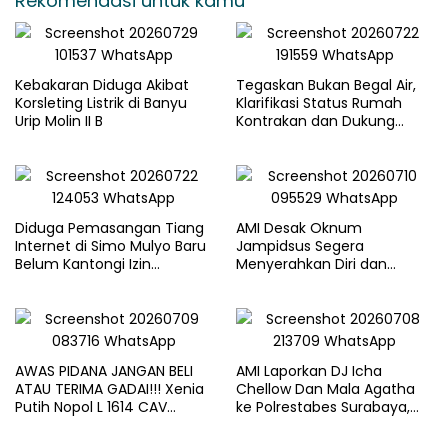
Rekomendasi untuk kamu
Kebakaran Diduga Akibat
Tegaskan Bukan Begal Air,
Korsleting Listrik di Banyu
Klarifikasi Status Rumah
Urip Molin II B
Kontrakan dan Dukung
Penegakan Hukum yang
Berkeadilan
Diduga Pemasangan Tiang
AMI Desak Oknum
Internet di Simo Mulyo Baru
Jampidsus Segera
Belum Kantongi Izin
Menyerahkan Diri dan
Lengkap, Warga Soroti
Menghadapi Proses Hukum
Legalitas dan Kompensasi
AWAS PIDANA JANGAN BELI
AMI Laporkan DJ Icha
ATAU TERIMA GADAI!!! Xenia
Chellow Dan Mala Agatha
Putih Nopol L 1614 CAV
ke Polrestabes Surabaya,
Sudah Masuk “Objek
Nilai Lirik Lagu Berpotensi
Kejahatan”, Siap-siap Disita
Merusak Moral Generasi