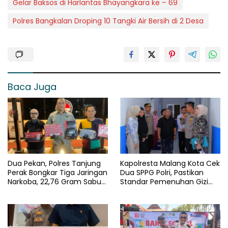
Gelar Baksos di Harlantas Bhayangkara ke – 69
Polres Bangkalan Droping 10 Tangki Air Bersih di 2 Desa
Baca Juga
Dua Pekan, Polres Tanjung
Kapolresta Malang Kota Cek
Perak Bongkar Tiga Jaringan
Dua SPPG Polri, Pastikan
Narkoba, 22,76 Gram Sabu
Standar Pemenuhan Gizi
dan Pil Ekstasi Disita
dan Pengelolaan Limbah
Berjalan Optimal