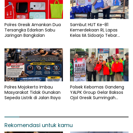
Polres Gresik Amankan Dua
Sambut HUT Ke-81
Tersangka Edarkan Sabu
Kemerdekaan RI, Lapas
Jaringan Bangkalan
Kelas IIA Sidoarjo Tebar
Kepedulian Melalui Bakti
Sosial dan Penyaluran 45
Paket Sembako
Polres Mojokerto Imbau
Polsek Kebomas Gandeng
Masyarakat Tidak Gunakan
YALPK Group Gelar Baksos
Sepeda Listrik di Jalan Raya
Ojol Gresik Sumringah
Dapat Sembako dan BBM
Gratis
Rekomendasi untuk kamu