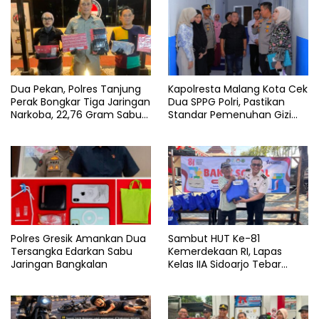
Dua Pekan, Polres Tanjung
Kapolresta Malang Kota Cek
Perak Bongkar Tiga Jaringan
Dua SPPG Polri, Pastikan
Narkoba, 22,76 Gram Sabu
Standar Pemenuhan Gizi
dan Pil Ekstasi Disita
dan Pengelolaan Limbah
Berjalan Optimal
Polres Gresik Amankan Dua
Sambut HUT Ke-81
Tersangka Edarkan Sabu
Kemerdekaan RI, Lapas
Jaringan Bangkalan
Kelas IIA Sidoarjo Tebar
Kepedulian Melalui Bakti
Sosial dan Penyaluran 45
Paket Sembako