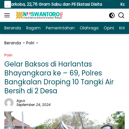
Langsung
76 Gram Sabu dan Pil Ekstasi Disita
.
Kapolresta Malang 
ke
konten
Beranda
Ragam
Pemerintahan
Olahraga
Opini
Krim
Beranda
Polri
Polri
Gelar Baksos di Harlantas
Bhayangkara ke – 69, Polres
Bangkalan Droping 10 Tangki Air
Bersih di 2 Desa
Agus
September 24, 2024