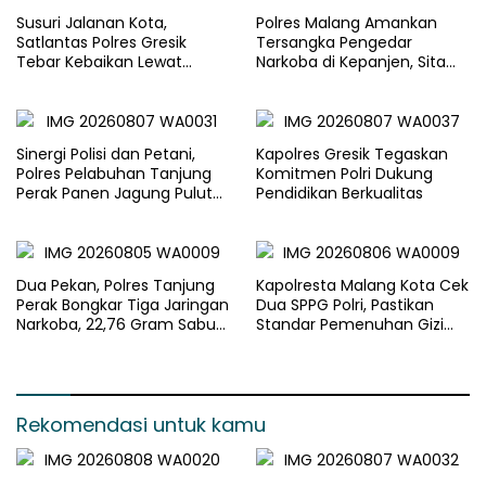
Susuri Jalanan Kota,
Polres Malang Amankan
Satlantas Polres Gresik
Tersangka Pengedar
Tebar Kebaikan Lewat
Narkoba di Kepanjen, Sita
Jumat Berkah Berbagi
Sabu 96 Gram dan Ganja 131
Gram
Sinergi Polisi dan Petani,
Kapolres Gresik Tegaskan
Polres Pelabuhan Tanjung
Komitmen Polri Dukung
Perak Panen Jagung Pulut
Pendidikan Berkualitas
Ketan Ungu
Dua Pekan, Polres Tanjung
Kapolresta Malang Kota Cek
Perak Bongkar Tiga Jaringan
Dua SPPG Polri, Pastikan
Narkoba, 22,76 Gram Sabu
Standar Pemenuhan Gizi
dan Pil Ekstasi Disita
dan Pengelolaan Limbah
Berjalan Optimal
Rekomendasi untuk kamu