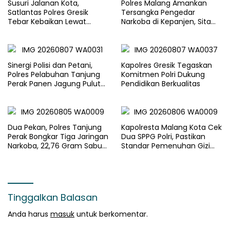
Susuri Jalanan Kota,
Polres Malang Amankan
Satlantas Polres Gresik
Tersangka Pengedar
Tebar Kebaikan Lewat
Narkoba di Kepanjen, Sita
Jumat Berkah Berbagi
Sabu 96 Gram dan Ganja 131
Gram
Sinergi Polisi dan Petani,
Kapolres Gresik Tegaskan
Polres Pelabuhan Tanjung
Komitmen Polri Dukung
Perak Panen Jagung Pulut
Pendidikan Berkualitas
Ketan Ungu
Dua Pekan, Polres Tanjung
Kapolresta Malang Kota Cek
Perak Bongkar Tiga Jaringan
Dua SPPG Polri, Pastikan
Narkoba, 22,76 Gram Sabu
Standar Pemenuhan Gizi
dan Pil Ekstasi Disita
dan Pengelolaan Limbah
Berjalan Optimal
Tinggalkan Balasan
Anda harus
masuk
untuk berkomentar.