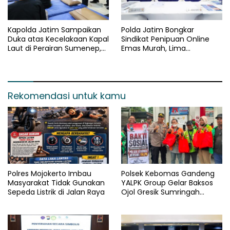
Kapolda Jatim Sampaikan
Polda Jatim Bongkar
Duka atas Kecelakaan Kapal
Sindikat Penipuan Online
Laut di Perairan Sumenep,
Emas Murah, Lima
Pencarian Korban Hilang
Tersangka Diantaranya
Terus Dilakukan
Warga Binaan Lapas
Diamankan
Rekomendasi untuk kamu
Polres Mojokerto Imbau
Polsek Kebomas Gandeng
Masyarakat Tidak Gunakan
YALPK Group Gelar Baksos
Sepeda Listrik di Jalan Raya
Ojol Gresik Sumringah
Dapat Sembako dan BBM
Gratis