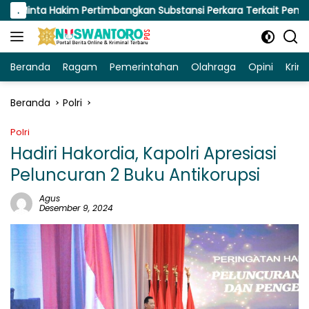
Langsung
im Pertimbangkan Substansi Perkara Terkait Pembangkangan Pu
.
ke
konten
Beranda
Ragam
Pemerintahan
Olahraga
Opini
Krim
Beranda
Polri
Polri
Hadiri Hakordia, Kapolri Apresiasi
Peluncuran 2 Buku Antikorupsi
Agus
Desember 9, 2024