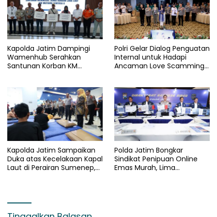
Kapolda Jatim Dampingi
Polri Gelar Dialog Penguatan
Wamenhub Serahkan
Internal untuk Hadapi
Santunan Korban KM
Ancaman Love Scamming
Mutiara Sentosa II
di Era Digital
Kapolda Jatim Sampaikan
Polda Jatim Bongkar
Duka atas Kecelakaan Kapal
Sindikat Penipuan Online
Laut di Perairan Sumenep,
Emas Murah, Lima
Pencarian Korban Hilang
Tersangka Diantaranya
Terus Dilakukan
Warga Binaan Lapas
Diamankan
Tinggalkan Balasan