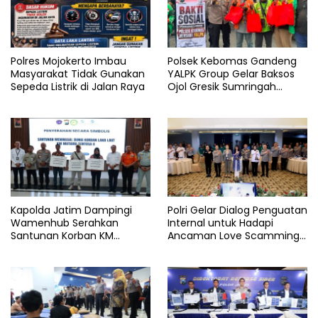
Polres Mojokerto Imbau
Polsek Kebomas Gandeng
Masyarakat Tidak Gunakan
YALPK Group Gelar Baksos
Sepeda Listrik di Jalan Raya
Ojol Gresik Sumringah
Dapat Sembako dan BBM
Gratis
Kapolda Jatim Dampingi
Polri Gelar Dialog Penguatan
Wamenhub Serahkan
Internal untuk Hadapi
Santunan Korban KM
Ancaman Love Scamming
Mutiara Sentosa II
di Era Digital