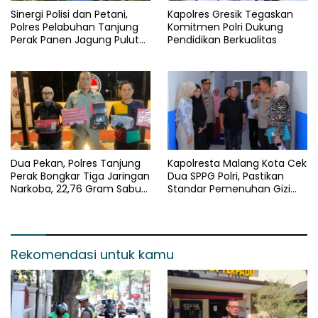
Sinergi Polisi dan Petani,
Kapolres Gresik Tegaskan
Polres Pelabuhan Tanjung
Komitmen Polri Dukung
Perak Panen Jagung Pulut
Pendidikan Berkualitas
Ketan Ungu
Dua Pekan, Polres Tanjung
Kapolresta Malang Kota Cek
Perak Bongkar Tiga Jaringan
Dua SPPG Polri, Pastikan
Narkoba, 22,76 Gram Sabu
Standar Pemenuhan Gizi
dan Pil Ekstasi Disita
dan Pengelolaan Limbah
Berjalan Optimal
Rekomendasi untuk kamu