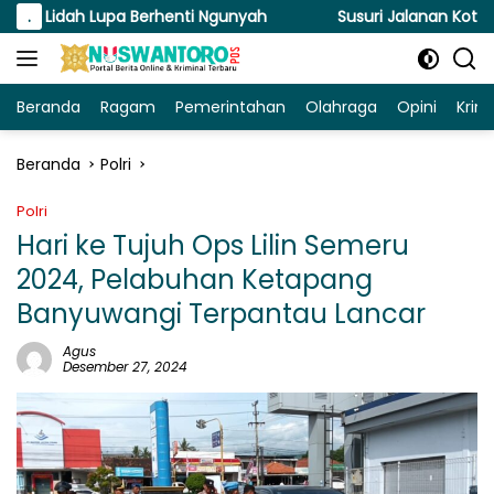
Langsung
h Lupa Berhenti Ngunyah
.
Susuri Jalanan Kota, Satlantas 
ke
konten
Beranda
Ragam
Pemerintahan
Olahraga
Opini
Krim
Beranda
Polri
Polri
Hari ke Tujuh Ops Lilin Semeru
2024, Pelabuhan Ketapang
Banyuwangi Terpantau Lancar
Agus
Desember 27, 2024