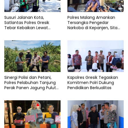
Susuri Jalanan Kota,
Polres Malang Amankan
Satlantas Polres Gresik
Tersangka Pengedar
Tebar Kebaikan Lewat
Narkoba di Kepanjen, Sita
Jumat Berkah Berbagi
Sabu 96 Gram dan Ganja 131
Gram
Sinergi Polisi dan Petani,
Kapolres Gresik Tegaskan
Polres Pelabuhan Tanjung
Komitmen Polri Dukung
Perak Panen Jagung Pulut
Pendidikan Berkualitas
Ketan Ungu