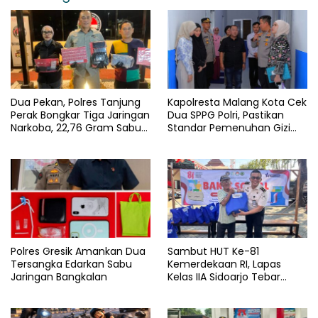
Dua Pekan, Polres Tanjung
Kapolresta Malang Kota Cek
Perak Bongkar Tiga Jaringan
Dua SPPG Polri, Pastikan
Narkoba, 22,76 Gram Sabu
Standar Pemenuhan Gizi
dan Pil Ekstasi Disita
dan Pengelolaan Limbah
Berjalan Optimal
Polres Gresik Amankan Dua
Sambut HUT Ke-81
Tersangka Edarkan Sabu
Kemerdekaan RI, Lapas
Jaringan Bangkalan
Kelas IIA Sidoarjo Tebar
Kepedulian Melalui Bakti
Sosial dan Penyaluran 45
Paket Sembako