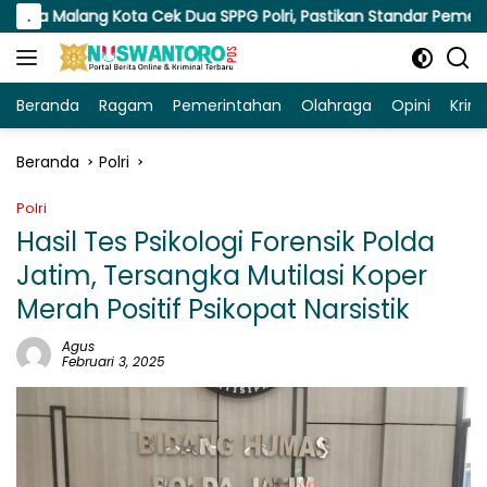
Langsung
ota Cek Dua SPPG Polri, Pastikan Standar Pemenuhan Gizi dan P
.
ke
konten
Beranda
Ragam
Pemerintahan
Olahraga
Opini
Krim
Beranda
Polri
Polri
Hasil Tes Psikologi Forensik Polda
Jatim, Tersangka Mutilasi Koper
Merah Positif Psikopat Narsistik
Agus
Februari 3, 2025