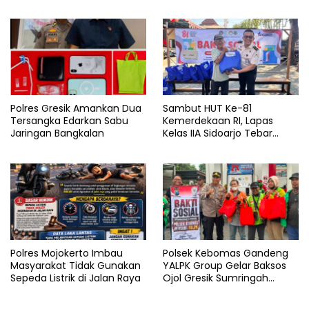
dan Pil Ekstasi Disita
dan Pengelolaan Limbah
Berjalan Optimal
Polres Gresik Amankan Dua
Sambut HUT Ke-81
Tersangka Edarkan Sabu
Kemerdekaan RI, Lapas
Jaringan Bangkalan
Kelas IIA Sidoarjo Tebar
Kepedulian Melalui Bakti
Sosial dan Penyaluran 45
Paket Sembako
Polres Mojokerto Imbau
Polsek Kebomas Gandeng
Masyarakat Tidak Gunakan
YALPK Group Gelar Baksos
Sepeda Listrik di Jalan Raya
Ojol Gresik Sumringah
Dapat Sembako dan BBM
Gratis