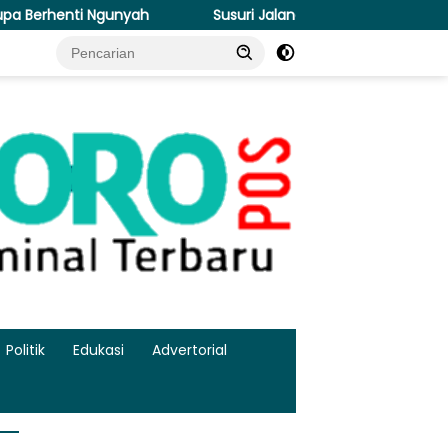
h
Susuri Jalanan Kota, Satlantas Polres Gresik Tebar Ke
Politik
Edukasi
Advertorial