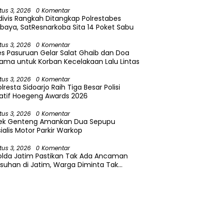
tus 3, 2026
0 Komentar
divis Rangkah Ditangkap Polrestabes
baya, SatResnarkoba Sita 14 Poket Sabu
tus 3, 2026
0 Komentar
es Pasuruan Gelar Salat Ghaib dan Doa
ama untuk Korban Kecelakaan Lalu Lintas
tus 3, 2026
0 Komentar
lresta Sidoarjo Raih Tiga Besar Polisi
atif Hoegeng Awards 2026
tus 3, 2026
0 Komentar
sek Genteng Amankan Dua Sepupu
ialis Motor Parkir Warkop
tus 3, 2026
0 Komentar
olda Jatim Pastikan Tak Ada Ancaman
suhan di Jatim, Warga Diminta Tak
caya Hoaks