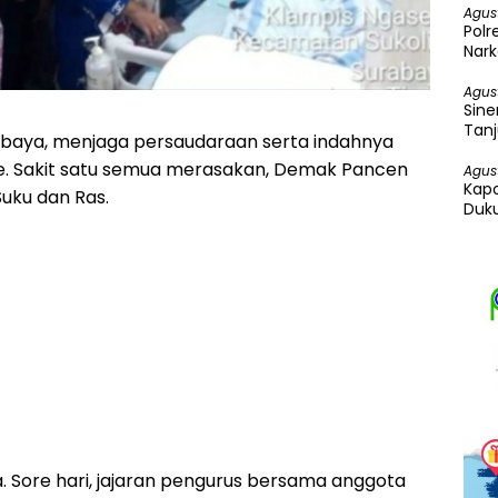
Agus
Pol
Nark
Ganj
Agus
Sine
Tanj
Surabaya, menjaga persaudaraan serta indahnya
Ung
e. Sakit satu semua merasakan, Demak Pancen
Agus
Kapo
uku dan Ras.
Duku
 Sore hari, jajaran pengurus bersama anggota