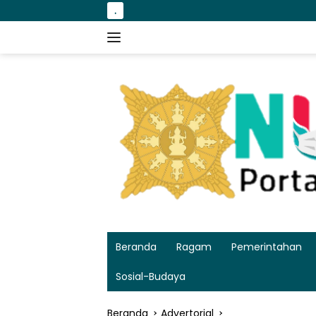
Langsung
.
Bakso Kikil dengan
ke
konten
Beranda
Ragam
Pemerintahan
Sosial-Budaya
Beranda
Advertorial