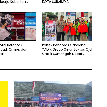
doarjo Kobarkan
KOTA SURABAYA
t Sportivitas dan
amaan
Total Berantas
Polsek Kebomas Gandeng
 Judi Online, dan
YALPK Group Gelar Baksos Ojol
gal
Gresik Sumringah Dapat
Sembako dan BBM Gratis