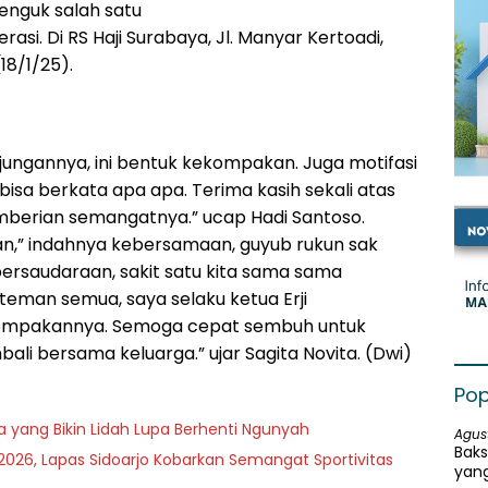
enguk salah satu
rasi. Di RS Haji Surabaya, Jl. Manyar Kertoadi,
18/1/25).
njungannya, ini bentuk kekompakan. Juga motifasi
bisa berkata apa apa. Terima kasih sekali atas
emberian semangatnya.” ucap Hadi Santoso.
kan,” indahnya kebersamaan, guyub rukun sak
ersaudaraan, sakit satu kita sama sama
teman semua, saya selaku ketua Erji
kompakannya. Semoga cepat sembuh untuk
ali bersama keluarga.” ujar Sagita Novita. (Dwi)
Pop
a yang Bikin Lidah Lupa Berhenti Ngunyah
Agus
Baks
026, Lapas Sidoarjo Kobarkan Semangat Sportivitas
yang