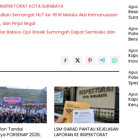
E INSPEKTORAT KOTA SURABAYA
Agus
Resi
udkan Semangat HUT ke-81 RI Melalui Aksi Kemanusiaan
Sura
 dan Pinjol Ilegal
Agus
ar Baksos Ojol Gresik Sumringah Dapat Sembako dan
Polr
Bers
Agus
Kapo
Inov
Agus
Pol
Spes
Agus
Kap
Keru
Per
lon Tandai
LSM GARAD PANTAU KEJELASAN
nya PORSENAP 2026,
LAPORAN KE INSPEKTORAT