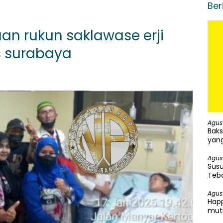
Ber
n rukun saklawase erji
 surabaya
Agus
Baks
yang
Agus
Susu
Teba
Agus
Happ
mut