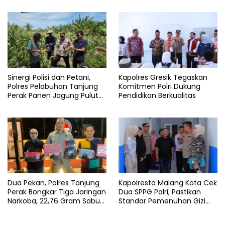
Gram
Sinergi Polisi dan Petani,
Kapolres Gresik Tegaskan
Polres Pelabuhan Tanjung
Komitmen Polri Dukung
Perak Panen Jagung Pulut
Pendidikan Berkualitas
Ketan Ungu
Dua Pekan, Polres Tanjung
Kapolresta Malang Kota Cek
Perak Bongkar Tiga Jaringan
Dua SPPG Polri, Pastikan
Narkoba, 22,76 Gram Sabu
Standar Pemenuhan Gizi
dan Pil Ekstasi Disita
dan Pengelolaan Limbah
Berjalan Optimal