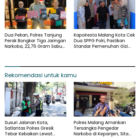
Dua Pekan, Polres Tanjung
Kapolresta Malang Kota Cek
Perak Bongkar Tiga Jaringan
Dua SPPG Polri, Pastikan
Narkoba, 22,76 Gram Sabu
Standar Pemenuhan Gizi
dan Pil Ekstasi Disita
dan Pengelolaan Limbah
Berjalan Optimal
Rekomendasi untuk kamu
Susuri Jalanan Kota,
Polres Malang Amankan
Satlantas Polres Gresik
Tersangka Pengedar
Tebar Kebaikan Lewat
Narkoba di Kepanjen, Sita
Jumat Berkah Berbagi
Sabu 96 Gram dan Ganja 131