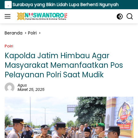
Langsung
baya yang Bikin Lidah Lupa Berhenti Ngunyah
.
Susuri Jala
ke
konten
Beranda
Polri
Polri
Kapolda Jatim Himbau Agar
Masyarakat Memanfaatkan Pos
Pelayanan Polri Saat Mudik
Agus
Maret 25, 2025