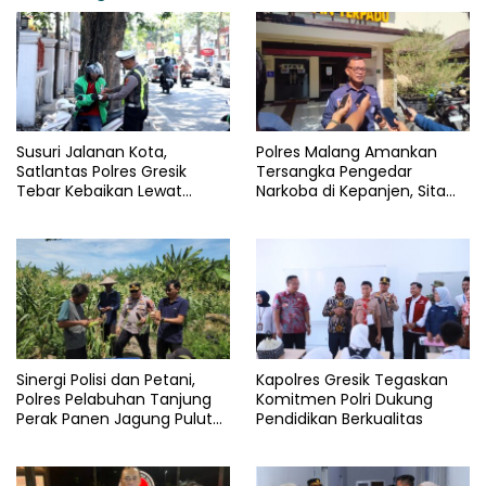
Susuri Jalanan Kota,
Polres Malang Amankan
Satlantas Polres Gresik
Tersangka Pengedar
Tebar Kebaikan Lewat
Narkoba di Kepanjen, Sita
Jumat Berkah Berbagi
Sabu 96 Gram dan Ganja 131
Gram
Sinergi Polisi dan Petani,
Kapolres Gresik Tegaskan
Polres Pelabuhan Tanjung
Komitmen Polri Dukung
Perak Panen Jagung Pulut
Pendidikan Berkualitas
Ketan Ungu