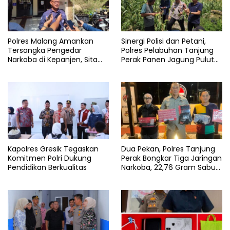
Polres Malang Amankan
Sinergi Polisi dan Petani,
Tersangka Pengedar
Polres Pelabuhan Tanjung
Narkoba di Kepanjen, Sita
Perak Panen Jagung Pulut
Sabu 96 Gram dan Ganja 131
Ketan Ungu
Gram
Kapolres Gresik Tegaskan
Dua Pekan, Polres Tanjung
Komitmen Polri Dukung
Perak Bongkar Tiga Jaringan
Pendidikan Berkualitas
Narkoba, 22,76 Gram Sabu
dan Pil Ekstasi Disita