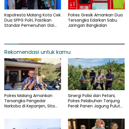
Kapolresta Malang Kota Cek
Polres Gresik Amankan Dua
Dua SPPG Polri, Pastikan
Tersangka Edarkan Sabu
Standar Pemenuhan Gizi
Jaringan Bangkalan
dan Pengelolaan Limbah
Berjalan Optimal
Rekomendasi untuk kamu
Polres Malang Amankan
Sinergi Polisi dan Petani,
Tersangka Pengedar
Polres Pelabuhan Tanjung
Narkoba di Kepanjen, Sita
Perak Panen Jagung Pulut
Sabu 96 Gram dan Ganja 131
Ketan Ungu
Gram