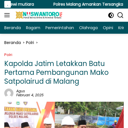
Langsung
ara
.
Polres Malang Amankan Tersangka Pengedar Narkoba
ke
konten
Beranda
Ragam
Pemerintahan
Olahraga
Opini
Krim
Beranda
Polri
Polri
Kapolda Jatim Letakkan Batu
Pertama Pembangunan Mako
Satpolairud di Malang
Agus
Februari 4, 2025