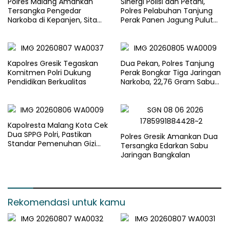
Polres Malang Amankan
Sinergi Polisi dan Petani,
Tersangka Pengedar
Polres Pelabuhan Tanjung
Narkoba di Kepanjen, Sita
Perak Panen Jagung Pulut
Sabu 96 Gram dan Ganja 131
Ketan Ungu
Gram
Kapolres Gresik Tegaskan
Dua Pekan, Polres Tanjung
Komitmen Polri Dukung
Perak Bongkar Tiga Jaringan
Pendidikan Berkualitas
Narkoba, 22,76 Gram Sabu
dan Pil Ekstasi Disita
Kapolresta Malang Kota Cek
Dua SPPG Polri, Pastikan
Polres Gresik Amankan Dua
Standar Pemenuhan Gizi
Tersangka Edarkan Sabu
dan Pengelolaan Limbah
Jaringan Bangkalan
Berjalan Optimal
Rekomendasi untuk kamu