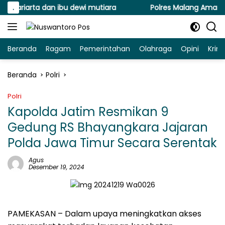
Langsung
riarta dan ibu dewi mutiara
.
Polres Malang Amankan Ter
ke
konten
Beranda
Ragam
Pemerintahan
Olahraga
Opini
Krim
Beranda
Polri
Polri
Kapolda Jatim Resmikan 9
Gedung RS Bhayangkara Jajaran
Polda Jawa Timur Secara Serentak
Agus
Desember 19, 2024
PAMEKASAN – Dalam upaya meningkatkan akses