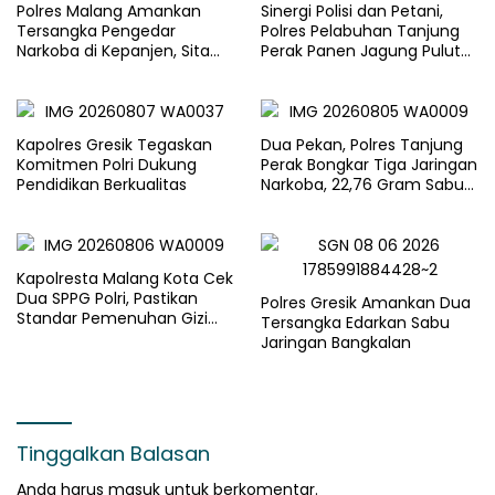
Polres Malang Amankan
Sinergi Polisi dan Petani,
Tersangka Pengedar
Polres Pelabuhan Tanjung
Narkoba di Kepanjen, Sita
Perak Panen Jagung Pulut
Sabu 96 Gram dan Ganja 131
Ketan Ungu
Gram
Kapolres Gresik Tegaskan
Dua Pekan, Polres Tanjung
Komitmen Polri Dukung
Perak Bongkar Tiga Jaringan
Pendidikan Berkualitas
Narkoba, 22,76 Gram Sabu
dan Pil Ekstasi Disita
Kapolresta Malang Kota Cek
Dua SPPG Polri, Pastikan
Polres Gresik Amankan Dua
Standar Pemenuhan Gizi
Tersangka Edarkan Sabu
dan Pengelolaan Limbah
Jaringan Bangkalan
Berjalan Optimal
Tinggalkan Balasan
Anda harus
masuk
untuk berkomentar.