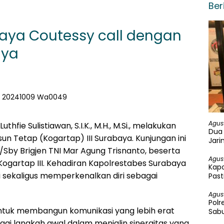
Ber
aya Coutessy call dengan
aya
Agus
fie Sulistiawan, S.I.K., M.H., M.Si., melakukan
Dua 
n Tetap (Kogartap) III Surabaya. Kunjungan ini
Jari
Ekst
/Sby Brigjen TNI Mar Agung Trisnanto, beserta
Agus
Kogartap III. Kehadiran Kapolrestabes Surabaya
Kapo
i sekaligus memperkenalkan diri sebagai
Past
Peng
Agus
Polr
 untuk membangun komunikasi yang lebih erat
Sabu
agai langkah awal dalam menjalin sinergitas yang