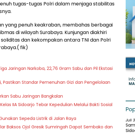
nuh tugas-tugas Polri dalam menjaga stabilitas
snya.
ingan yang penuh keakraban, membahas berbagai
bmas di wilayah Surabaya. Kunjungan diakhiri
soliditas dan kekompakan antara TNI dan Polri
baya.( fik)
iga Jaringan Narkoba, 22,76 Gram Sabu dan Pil Ekstasi
i, Pastikan Standar Pemenuhan Gizi dan Pengelolaan
rkan Sabu Jaringan Bangkalan
as IIA Sidoarjo Tebar Kepedulian Melalui Bakti Sosial
Pop
Gunakan Sepeda Listrik di Jalan Raya
Juli 
Samb
ar Baksos Ojol Gresik Sumringah Dapat Sembako dan
Sido