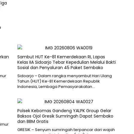
Tiga
l
a
rkan
Sambut HUT Ke-81 Kemerdekaan RI, Lapas
Kelas IIA Sidoarjo Tebar Kepedulian Melalui Bakti
Sosial dan Penyaluran 45 Paket Sembako
imur
Sidoarjo – Dalam rangka menyambut Hari Ulang
Tahun (HUT) Ke-81 Kemerdekaan Republik
Indonesia, Lembaga Pemasyarakatan…
Polsek Kebomas Gandeng YALPK Group Gelar
Baksos Ojol Gresik Sumringah Dapat Sembako
dan BBM Gratis
Timur
GRESIK – Senyum sumringah terpancar dari wajah