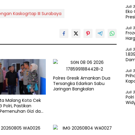
Sela
Juli 
Eko 
ngan Kaskogrtap III Surabaya
Pres
Juli 
Froz
Harg
Juli 
1.83
Dama
Ken
Juli 
Prih
Polres Gresik Amankan Dua
Kapo
Tersangka Edarkan Sabu
Ber
Jaringan Bangkalan
Juli 
Polr
sta Malang Kota Cek
Widy
 Polri, Pastikan
 Pemenuhan Gizi dan
aan Limbah Berjalan