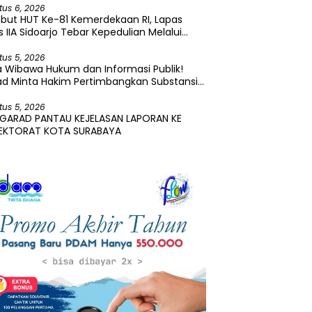
tus 6, 2026
but HUT Ke-81 Kemerdekaan RI, Lapas
s IIA Sidoarjo Tebar Kepedulian Melalui
i Sosial dan Penyaluran 45 Paket Sembako
tus 5, 2026
 Wibawa Hukum dan Informasi Publik!
ad Minta Hakim Pertimbangkan Substansi
ara Terkait Pembangkangan Putusan KI
tus 5, 2026
 GARAD PANTAU KEJELASAN LAPORAN KE
PEKTORAT KOTA SURABAYA