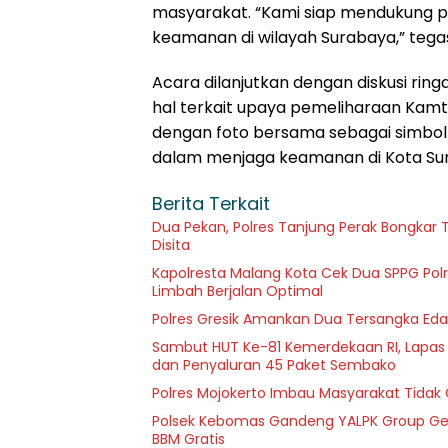
masyarakat. “Kami siap mendukung pe
keamanan di wilayah Surabaya,” tega
Acara dilanjutkan dengan diskusi r
hal terkait upaya pemeliharaan Kamti
dengan foto bersama sebagai simbol 
dalam menjaga keamanan di Kota Sura
Berita Terkait
Dua Pekan, Polres Tanjung Perak Bongkar T
Disita
Kapolresta Malang Kota Cek Dua SPPG Polr
Limbah Berjalan Optimal
Polres Gresik Amankan Dua Tersangka Eda
Sambut HUT Ke-81 Kemerdekaan RI, Lapas Kel
dan Penyaluran 45 Paket Sembako
Polres Mojokerto Imbau Masyarakat Tidak 
Polsek Kebomas Gandeng YALPK Group Gel
BBM Gratis