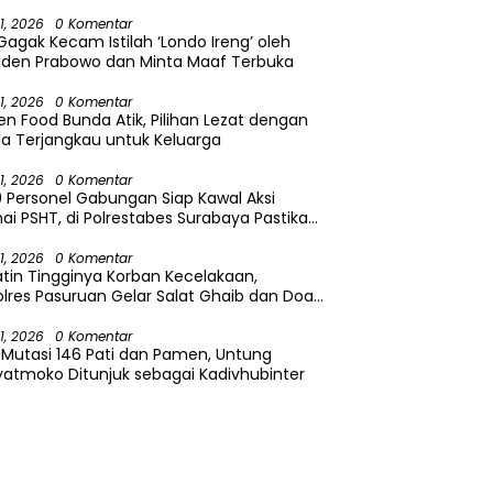
ma 17 Hari Non Stop
31, 2026
0 Komentar
Gagak Kecam Istilah ‘Londo Ireng’ oleh
iden Prabowo dan Minta Maaf Terbuka
31, 2026
0 Komentar
en Food Bunda Atik, Pilihan Lezat dengan
a Terjangkau untuk Keluarga
31, 2026
0 Komentar
9 Personel Gabungan Siap Kawal Aksi
i PSHT, di Polrestabes Surabaya Pastikan
yamanan Masyarakat
31, 2026
0 Komentar
atin Tingginya Korban Kecelakaan,
lres Pasuruan Gelar Salat Ghaib dan Doa
sama
31, 2026
0 Komentar
i Mutasi 146 Pati dan Pamen, Untung
atmoko Ditunjuk sebagai Kadivhubinter