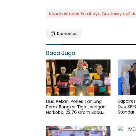
Kapolrestabes Surabaya Coutessy call de
Komentar
Baca Juga
Kapolre
Dua Pekan, Polres Tanjung
Dua SPPG
Perak Bongkar Tiga Jaringan
Standar
Narkoba, 22,76 Gram Sabu
Pengelol
dan Pil Ekstasi Disita
Optimal