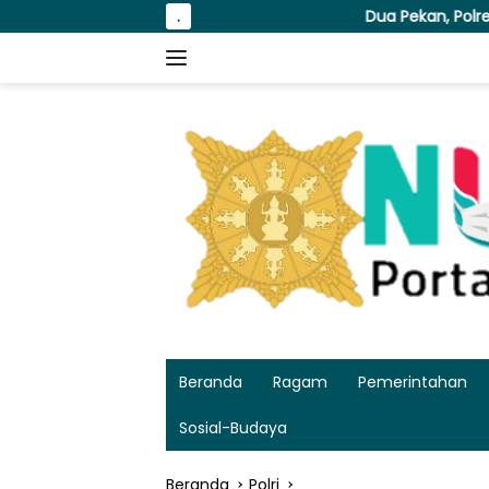
Langsung
Dua Pekan, Polres Tanjung Perak Bongkar Tiga J
.
ke
konten
Beranda
Ragam
Pemerintahan
Sosial-Budaya
Beranda
Polri