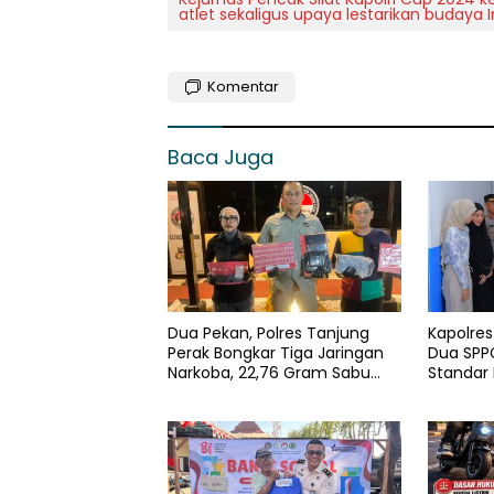
atlet sekaligus upaya lestarikan budaya 
Komentar
Baca Juga
Dua Pekan, Polres Tanjung
Kapolre
Perak Bongkar Tiga Jaringan
Dua SPPG
Narkoba, 22,76 Gram Sabu
Standar
dan Pil Ekstasi Disita
Pengelol
Optimal