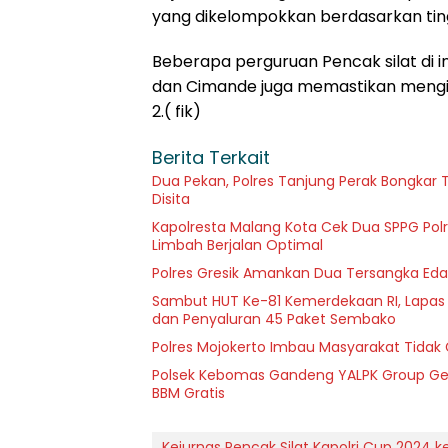
yang dikelompokkan berdasarkan ting
Beberapa perguruan Pencak silat di in
dan Cimande juga memastikan mengiku
2.( fik)
Berita Terkait
Dua Pekan, Polres Tanjung Perak Bongkar T
Disita
Kapolresta Malang Kota Cek Dua SPPG Polr
Limbah Berjalan Optimal
Polres Gresik Amankan Dua Tersangka Eda
Sambut HUT Ke-81 Kemerdekaan RI, Lapas Kel
dan Penyaluran 45 Paket Sembako
Polres Mojokerto Imbau Masyarakat Tidak 
Polsek Kebomas Gandeng YALPK Group Gel
BBM Gratis
Kejurnas Pencak Silat Kapolri Cup 2024 ke