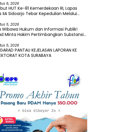
tus 6, 2026
but HUT Ke-81 Kemerdekaan RI, Lapas
s IIA Sidoarjo Tebar Kepedulian Melalui
i Sosial dan Penyaluran 45 Paket Sembako
tus 5, 2026
 Wibawa Hukum dan Informasi Publik!
ad Minta Hakim Pertimbangkan Substansi
ara Terkait Pembangkangan Putusan KI
tus 5, 2026
 GARAD PANTAU KEJELASAN LAPORAN KE
PEKTORAT KOTA SURABAYA