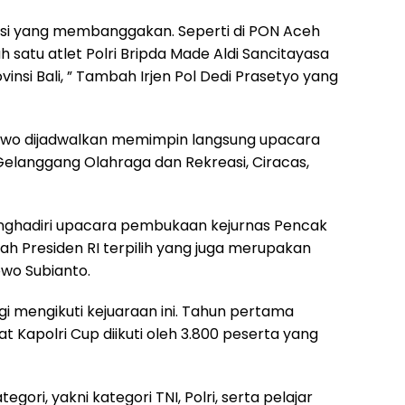
estasi yang membanggakan. Seperti di PON Aceh
 satu atlet Polri Bripda Made Aldi Sancitayasa
si Bali, ” Tambah Irjen Pol Dedi Prasetyo yang
rabowo dijadwalkan memimpin langsung upacara
Gelanggang Olahraga dan Rekreasi, Ciracas,
nghadiri upacara pembukaan kejurnas Pencak
alah Presiden RI terpilih yang juga merupakan
owo Subianto.
ggi mengikuti kejuaraan ini. Tahun pertama
 Kapolri Cup diikuti oleh 3.800 peserta yang
gori, yakni kategori TNI, Polri, serta pelajar