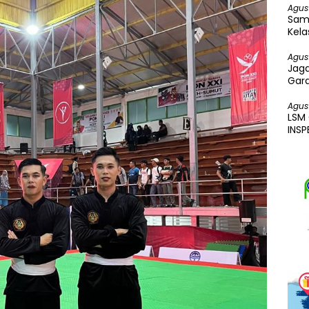
Agus
Sam
Kela
Bakt
Agus
Jaga
Gar
Perk
Agus
LSM
INS