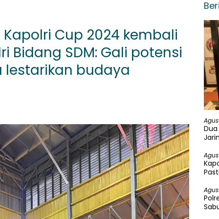
Ber
t Kapolri Cup 2024 kembali
lri Bidang SDM: Gali potensi
a lestarikan budaya
Agus
Dua 
Jari
Ekst
Agus
Kapo
Past
Peng
Agus
Polr
Sabu