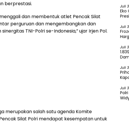
Sela
n berprestasi.
Juli 
Eko 
Pres
 menggali dan membentuk atlet Pencak Silat
 antar perguruan dan mengembangkan dan
Juli 
nergitas TNI-Polri se-Indonesia,” ujar Irjen Pol.
Froz
Harg
Juli 
1.83
Dama
Ken
Juli 
Prih
Kapo
Ber
Juli 
Polr
Widy
juga merupakan salah satu agenda Komite
t Pencak Silat Polri mendapat kesempatan untuk