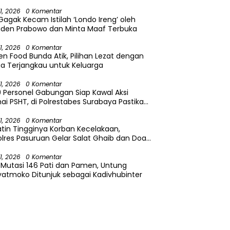
ma 17 Hari Non Stop
31, 2026
0 Komentar
Gagak Kecam Istilah ‘Londo Ireng’ oleh
iden Prabowo dan Minta Maaf Terbuka
31, 2026
0 Komentar
en Food Bunda Atik, Pilihan Lezat dengan
a Terjangkau untuk Keluarga
31, 2026
0 Komentar
9 Personel Gabungan Siap Kawal Aksi
i PSHT, di Polrestabes Surabaya Pastikan
yamanan Masyarakat
31, 2026
0 Komentar
atin Tingginya Korban Kecelakaan,
lres Pasuruan Gelar Salat Ghaib dan Doa
sama
31, 2026
0 Komentar
i Mutasi 146 Pati dan Pamen, Untung
atmoko Ditunjuk sebagai Kadivhubinter