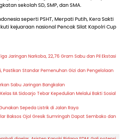
katan sekolah SD, SMP, dan SMA.
donesia seperti PSHT, Merpati Putih, Kera Sakti
ti kejuaraan nasional Pencak Silat Kapolri Cup
iga Jaringan Narkoba, 22,76 Gram Sabu dan Pil Ekstasi
i, Pastikan Standar Pemenuhan Gizi dan Pengelolaan
rkan Sabu Jaringan Bangkalan
as IIA Sidoarjo Tebar Kepedulian Melalui Bakti Sosial
Gunakan Sepeda Listrik di Jalan Raya
ar Baksos Ojol Gresik Sumringah Dapat Sembako dan
mbali digelar. Asisten Kapolri Bidang SDM: Gali potensi