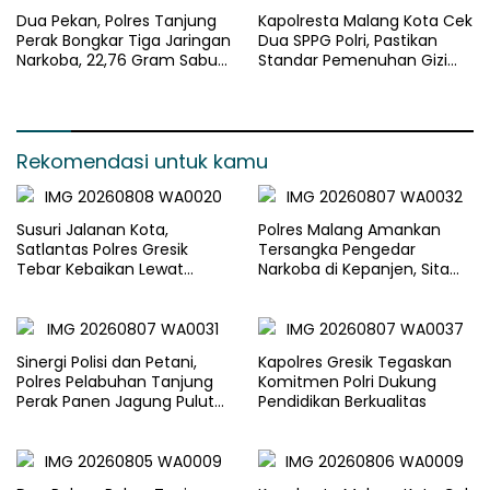
Dua Pekan, Polres Tanjung
Kapolresta Malang Kota Cek
Perak Bongkar Tiga Jaringan
Dua SPPG Polri, Pastikan
Narkoba, 22,76 Gram Sabu
Standar Pemenuhan Gizi
dan Pil Ekstasi Disita
dan Pengelolaan Limbah
Berjalan Optimal
Rekomendasi untuk kamu
Susuri Jalanan Kota,
Polres Malang Amankan
Satlantas Polres Gresik
Tersangka Pengedar
Tebar Kebaikan Lewat
Narkoba di Kepanjen, Sita
Jumat Berkah Berbagi
Sabu 96 Gram dan Ganja 131
Gram
Sinergi Polisi dan Petani,
Kapolres Gresik Tegaskan
Polres Pelabuhan Tanjung
Komitmen Polri Dukung
Perak Panen Jagung Pulut
Pendidikan Berkualitas
Ketan Ungu