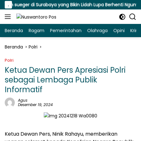
Langsung
ah sueger di Surabaya yang Bikin Lidah Lupa Berhenti Ngunyah
.
ke
konten
Beranda
Ragam
Pemerintahan
Olahraga
Opini
Krim
Beranda
Polri
Polri
Ketua Dewan Pers Apresiasi Polri
sebagai Lembaga Publik
Informatif
Agus
Desember 19, 2024
Ketua Dewan Pers, Ninik Rahayu, memberikan