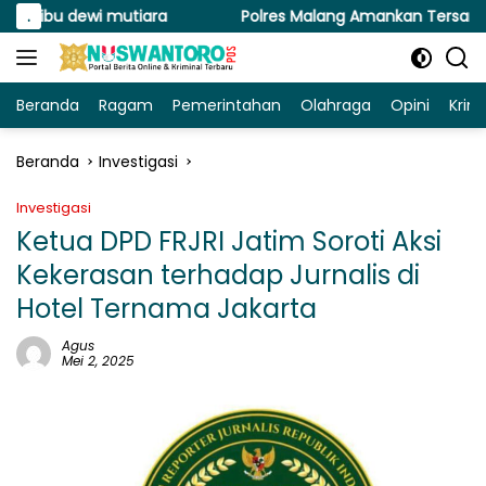
Langsung
i mutiara
.
Polres Malang Amankan Tersangka Pengedar N
ke
konten
Beranda
Ragam
Pemerintahan
Olahraga
Opini
Krim
Beranda
Investigasi
Investigasi
Ketua DPD FRJRI Jatim Soroti Aksi
Kekerasan terhadap Jurnalis di
Hotel Ternama Jakarta
Agus
Mei 2, 2025