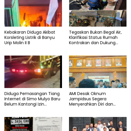
Kebakaran Diduga Akibat
Tegaskan Bukan Begal Air,
Korsleting Listrik di Banyu
Klarifikasi Status Rumah
Urip Molin II B
Kontrakan dan Dukung
Penegakan Hukum yang
Berkeadilan
Diduga Pemasangan Tiang
AMI Desak Oknum
Internet di Simo Mulyo Baru
Jampidsus Segera
Belum Kantongi Izin
Menyerahkan Diri dan
Lengkap, Warga Soroti
Menghadapi Proses Hukum
Legalitas dan Kompensasi