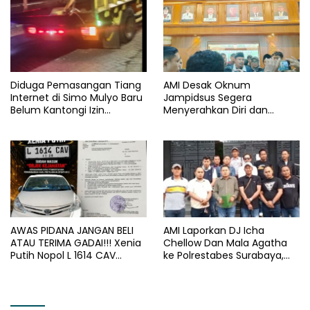
Diduga Pemasangan Tiang
AMI Desak Oknum
Internet di Simo Mulyo Baru
Jampidsus Segera
Belum Kantongi Izin
Menyerahkan Diri dan
Lengkap, Warga Soroti
Menghadapi Proses Hukum
Legalitas dan Kompensasi
AWAS PIDANA JANGAN BELI
AMI Laporkan DJ Icha
ATAU TERIMA GADAI!!! Xenia
Chellow Dan Mala Agatha
Putih Nopol L 1614 CAV
ke Polrestabes Surabaya,
Sudah Masuk “Objek
Nilai Lirik Lagu Berpotensi
Kejahatan”, Siap-siap Disita
Merusak Moral Generasi
Paksa
Muda*