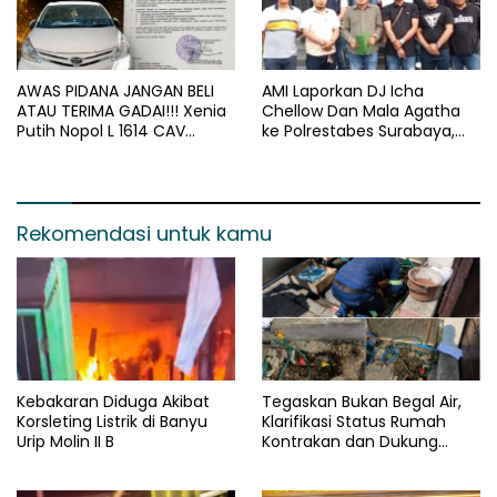
AWAS PIDANA JANGAN BELI
AMI Laporkan DJ Icha
ATAU TERIMA GADAI!!! Xenia
Chellow Dan Mala Agatha
Putih Nopol L 1614 CAV
ke Polrestabes Surabaya,
Sudah Masuk “Objek
Nilai Lirik Lagu Berpotensi
Kejahatan”, Siap-siap Disita
Merusak Moral Generasi
Paksa
Muda*
Rekomendasi untuk kamu
Kebakaran Diduga Akibat
Tegaskan Bukan Begal Air,
Korsleting Listrik di Banyu
Klarifikasi Status Rumah
Urip Molin II B
Kontrakan dan Dukung
Penegakan Hukum yang
Berkeadilan