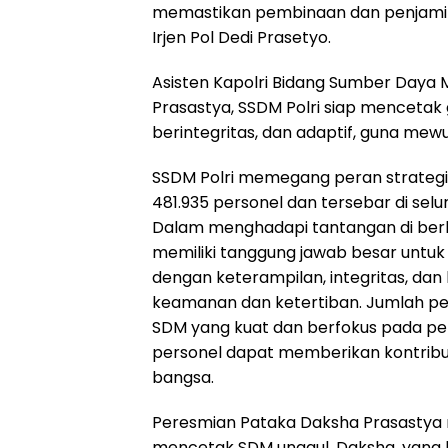
memastikan pembinaan dan penjamina
Irjen Pol Dedi Prasetyo.
Asisten Kapolri Bidang Sumber Day
Prasastya, SSDM Polri siap mencetak 
berintegritas, dan adaptif, guna mew
SSDM Polri memegang peran strategis
481.935 personel dan tersebar di selu
Dalam menghadapi tantangan di berb
memiliki tanggung jawab besar untuk
dengan keterampilan, integritas, d
keamanan dan ketertiban. Jumlah p
SDM yang kuat dan berfokus pada pen
personel dapat memberikan kontrib
bangsa.
Peresmian Pataka Daksha Prasastya 
mencetak SDM unggul. Daksha, yang be