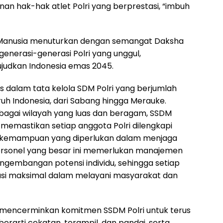
n hak-hak atlet Polri yang berprestasi, “imbuh
a Manusia menuturkan dengan semangat Daksha
generasi-generasi Polri yang unggul,
ujudkan Indonesia emas 2045.
 dalam tata kelola SDM Polri yang berjumlah
ruh Indonesia, dari Sabang hingga Merauke.
agai wilayah yang luas dan beragam, SSDM
 memastikan setiap anggota Polri dilengkapi
an kemampuan yang diperlukan dalam menjaga
ersonel yang besar ini memerlukan manajemen
gembangan potensi individu, sehingga setiap
usi maksimal dalam melayani masyarakat dan
mencerminkan komitmen SSDM Polri untuk terus
rarti cekatan, terampil, dan pandai, serta