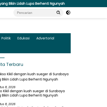
idah Lupa Berhenti Ngunyah
Susuri Jalanan Kota, Satlant
Politik
Edukasi
Advertorial
ita Terbaru
tus 8, 2026
o Kikil dengan kuah sueger di Surabaya
 Bikin Lidah Lupa Berhenti Ngunyah
tus 8, 2026