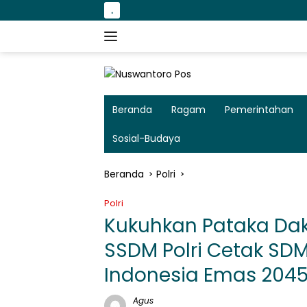
Langsung
.
ke
konten
Beranda
Ragam
Pemerintahan
Sosial-Budaya
Beranda
Polri
Polri
Kukuhkan Pataka Da
SSDM Polri Cetak SD
Indonesia Emas 204
Agus