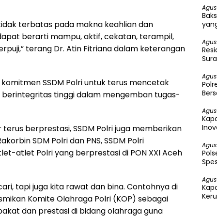
Agus
Baks
idak terbatas pada makna keahlian dan
yang
apat berarti mampu, aktif, cekatan, terampil,
Agus
rpuji,” terang Dr. Atin Fitriana dalam keterangan
Resi
Sura
Agus
 komitmen SSDM Polri untuk terus mencetak
Polr
Bers
n berintegritas tinggi dalam mengemban tugas-
Agus
Kapo
Inov
 terus berprestasi, SSDM Polri juga memberikan
Rakorbin SDM Polri dan PNS, SSDM Polri
Agus
-atlet Polri yang berprestasi di PON XXI Aceh
Pol
Spes
Agus
cari, tapi juga kita rawat dan bina. Contohnya di
Kap
Keru
smikan Komite Olahraga Polri (KOP) sebagai
Per
bakat dan prestasi di bidang olahraga guna