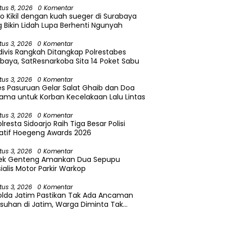
tus 8, 2026
0 Komentar
o Kikil dengan kuah sueger di Surabaya
 Bikin Lidah Lupa Berhenti Ngunyah
tus 3, 2026
0 Komentar
divis Rangkah Ditangkap Polrestabes
baya, SatResnarkoba Sita 14 Poket Sabu
tus 3, 2026
0 Komentar
es Pasuruan Gelar Salat Ghaib dan Doa
ama untuk Korban Kecelakaan Lalu Lintas
tus 3, 2026
0 Komentar
lresta Sidoarjo Raih Tiga Besar Polisi
atif Hoegeng Awards 2026
tus 3, 2026
0 Komentar
sek Genteng Amankan Dua Sepupu
ialis Motor Parkir Warkop
tus 3, 2026
0 Komentar
olda Jatim Pastikan Tak Ada Ancaman
suhan di Jatim, Warga Diminta Tak
caya Hoaks