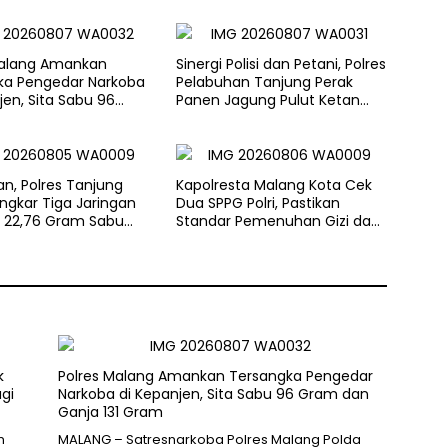
Malang Amankan
Sinergi Polisi dan Petani, Polres
ka Pengedar Narkoba
Pelabuhan Tanjung Perak
jen, Sita Sabu 96
Panen Jagung Pulut Ketan
n Ganja 131 Gram
Ungu
n, Polres Tanjung
Kapolresta Malang Kota Cek
ngkar Tiga Jaringan
Dua SPPG Polri, Pastikan
, 22,76 Gram Sabu
Standar Pemenuhan Gizi dan
kstasi Disita
Pengelolaan Limbah Berjalan
Optimal
k
Polres Malang Amankan Tersangka Pengedar
gi
Narkoba di Kepanjen, Sita Sabu 96 Gram dan
Ganja 131 Gram
n
MALANG – Satresnarkoba Polres Malang Polda