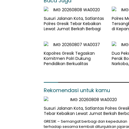
Baca Juga
Susuri Jalanan Kota, Satlantas
Polres 
Polres Gresik Tebar Kebaikan
Tersang
Lewat Jumat Berkah Berbagi
di Kepan
Gram da
Kapolres Gresik Tegaskan
Dua Peka
Komitmen Polri Dukung
Perak Bo
Pendidikan Berkualitas
Narkoba
dan Pil E
Rekomendasi untuk kamu
Susuri Jalanan Kota, Satlantas Polres Gresi
Tebar Kebaikan Lewat Jumat Berkah Berba
GRESIK – Semangat berbagi dan kepedulian
terhadap sesama kembali ditunjukkan jajara