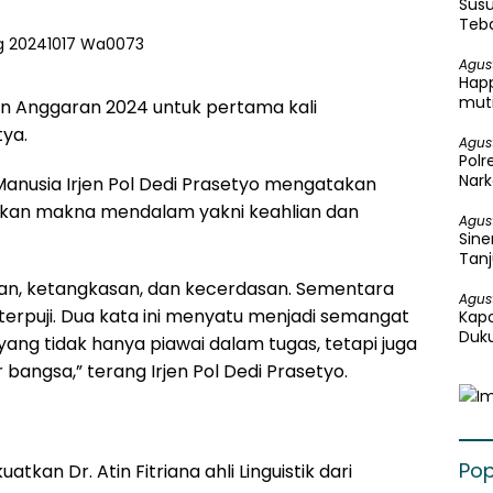
Susu
Teba
Agus
Happ
mut
hun Anggaran 2024 untuk pertama kali
ya.
Agus
Pol
Nark
Manusia Irjen Pol Dedi Prasetyo mengatakan
Ganj
kan makna mendalam yakni keahlian dan
Agus
Sine
Tanj
Ung
 ketangkasan, dan kecerdasan. Sementara
Agus
erpuji. Dua kata ini menyatu menjadi semangat
Kapo
Duku
ang tidak hanya piawai dalam tugas, tetapi juga
r bangsa,” terang Irjen Pol Dedi Prasetyo.
Pop
atkan Dr. Atin Fitriana ahli Linguistik dari