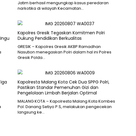
Jatim berhasil mengungkap kasus peredaran
narkotika di wilayah Kecamatan…
Kapolres Gresik Tegaskan Komitmen Polri
 Ungu
Dukung Pendidikan Berkualitas
GRESIK – Kapolres Gresik AKBP Ramadhan
a
Nasution menegaskan Polri dalam hal ini Polres
Gresik Polda…
Tiga
Kapolresta Malang Kota Cek Dua SPPG Polri,
l
Pastikan Standar Pemenuhan Gizi dan
Pengelolaan Limbah Berjalan Optimal
MALANG KOTA – Kapolresta Malang Kota Kombes
a
Pol. Danang Setiyo P.S, melakukan pengecekan
langsung ke…