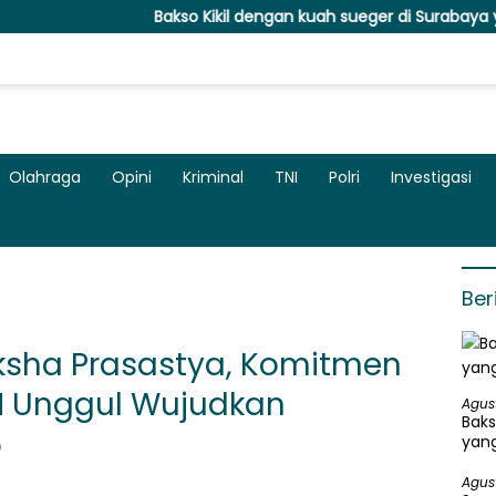
Bakso Kikil dengan kuah sueger di Surabaya yang Bikin L
Olahraga
Opini
Kriminal
TNI
Polri
Investigasi
Ber
ksha Prasastya, Komitmen
M Unggul Wujudkan
Agus
Baks
5
yang
Agus