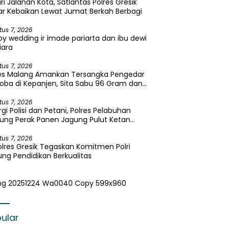
ri Jalanan Kota, Satlantas Polres Gresik
r Kebaikan Lewat Jumat Berkah Berbagi
tus 7, 2026
y wedding ir imade pariarta dan ibu dewi
iara
tus 7, 2026
res Malang Amankan Tersangka Pengedar
oba di Kepanjen, Sita Sabu 96 Gram dan
a 131 Gram
tus 7, 2026
rgi Polisi dan Petani, Polres Pelabuhan
ung Perak Panen Jagung Pulut Ketan
u
tus 7, 2026
lres Gresik Tegaskan Komitmen Polri
ng Pendidikan Berkualitas
ular