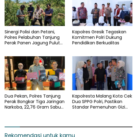
Kapolres Gresik Tegaskan
Sinergi Polisi dan Petani,
Komitmen Polri Dukung
Polres Pelabuhan Tanjung
Pendidikan Berkualitas
Perak Panen Jagung Pulut
Ketan Ungu
Dua Pekan, Polres Tanjung
Kapolresta Malang Kota Cek
Perak Bongkar Tiga Jaringan
Dua SPPG Polri, Pastikan
Narkoba, 22,76 Gram Sabu
Standar Pemenuhan Gizi
dan Pil Ekstasi Disita
dan Pengelolaan Limbah
Berjalan Optimal
Rekomendasi untuk kamu