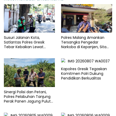
Susuri Jalanan Kota,
Polres Malang Amankan
Satlantas Polres Gresik
Tersangka Pengedar
Tebar Kebaikan Lewat
Narkoba di Kepanjen, Sita
Jumat Berkah Berbagi
Sabu 96 Gram dan Ganja 131
Gram
Kapolres Gresik Tegaskan
Komitmen Polri Dukung
Pendidikan Berkualitas
Sinergi Polisi dan Petani,
Polres Pelabuhan Tanjung
Perak Panen Jagung Pulut
Ketan Ungu