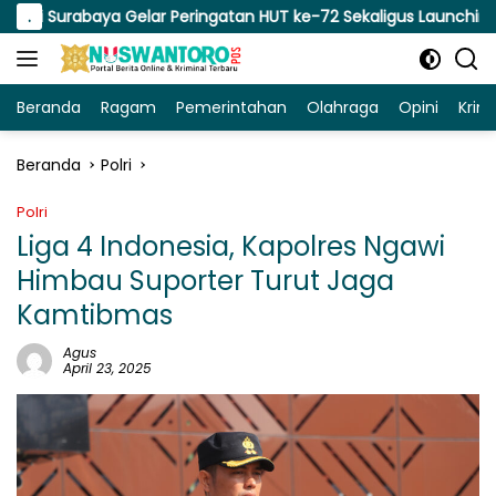
Langsung
rabaya Gelar Peringatan HUT ke-72 Sekaligus Launching SPMB
.
ke
konten
Beranda
Ragam
Pemerintahan
Olahraga
Opini
Krim
Beranda
Polri
Polri
Liga 4 Indonesia, Kapolres Ngawi
Himbau Suporter Turut Jaga
Kamtibmas
Agus
April 23, 2025