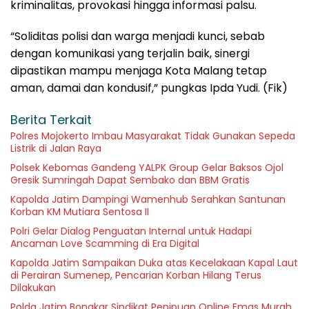
kriminalitas, provokasi hingga informasi palsu.
“Soliditas polisi dan warga menjadi kunci, sebab
dengan komunikasi yang terjalin baik, sinergi
dipastikan mampu menjaga Kota Malang tetap
aman, damai dan kondusif,” pungkas Ipda Yudi. (Fik)
Berita Terkait
Polres Mojokerto Imbau Masyarakat Tidak Gunakan Sepeda
Listrik di Jalan Raya
Polsek Kebomas Gandeng YALPK Group Gelar Baksos Ojol
Gresik Sumringah Dapat Sembako dan BBM Gratis
Kapolda Jatim Dampingi Wamenhub Serahkan Santunan
Korban KM Mutiara Sentosa II
Polri Gelar Dialog Penguatan Internal untuk Hadapi
Ancaman Love Scamming di Era Digital
Kapolda Jatim Sampaikan Duka atas Kecelakaan Kapal Laut
di Perairan Sumenep, Pencarian Korban Hilang Terus
Dilakukan
Polda Jatim Bongkar Sindikat Penipuan Online Emas Murah,