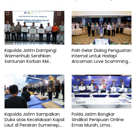
Dapat Sembako dan BBM
Gratis
Kapolda Jatim Dampingi
Polri Gelar Dialog Penguatan
Wamenhub Serahkan
Internal untuk Hadapi
Santunan Korban KM
Ancaman Love Scamming
Mutiara Sentosa II
di Era Digital
Kapolda Jatim Sampaikan
Polda Jatim Bongkar
Duka atas Kecelakaan Kapal
Sindikat Penipuan Online
Laut di Perairan Sumenep,
Emas Murah, Lima
Pencarian Korban Hilang
Tersangka Diantaranya
Terus Dilakukan
Warga Binaan Lapas