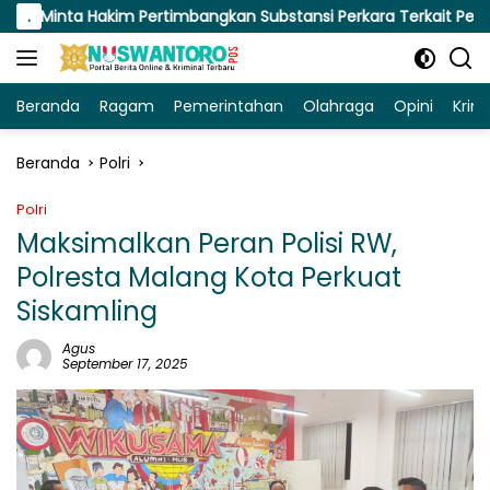
Langsung
kim Pertimbangkan Substansi Perkara Terkait Pembangkangan Pu
.
ke
konten
Beranda
Ragam
Pemerintahan
Olahraga
Opini
Krim
Beranda
Polri
Polri
Maksimalkan Peran Polisi RW,
Polresta Malang Kota Perkuat
Siskamling
Agus
September 17, 2025