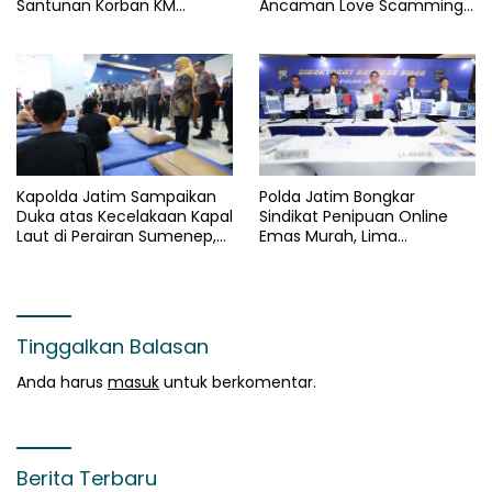
Santunan Korban KM
Ancaman Love Scamming
Mutiara Sentosa II
di Era Digital
Kapolda Jatim Sampaikan
Polda Jatim Bongkar
Duka atas Kecelakaan Kapal
Sindikat Penipuan Online
Laut di Perairan Sumenep,
Emas Murah, Lima
Pencarian Korban Hilang
Tersangka Diantaranya
Terus Dilakukan
Warga Binaan Lapas
Diamankan
Tinggalkan Balasan
Anda harus
masuk
untuk berkomentar.
Berita Terbaru