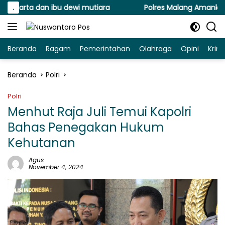
Langsung
arta dan ibu dewi mutiara
.
Polres Malang Amankan Ters
ke
konten
Beranda
Ragam
Pemerintahan
Olahraga
Opini
Krim
Beranda
Polri
Polri
Menhut Raja Juli Temui Kapolri
Bahas Penegakan Hukum
Kehutanan
Agus
November 4, 2024