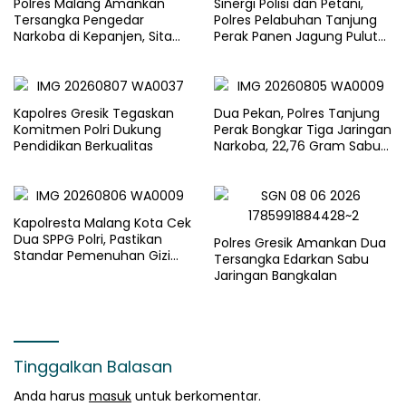
Polres Malang Amankan
Sinergi Polisi dan Petani,
Tersangka Pengedar
Polres Pelabuhan Tanjung
Narkoba di Kepanjen, Sita
Perak Panen Jagung Pulut
Sabu 96 Gram dan Ganja 131
Ketan Ungu
Gram
Kapolres Gresik Tegaskan
Dua Pekan, Polres Tanjung
Komitmen Polri Dukung
Perak Bongkar Tiga Jaringan
Pendidikan Berkualitas
Narkoba, 22,76 Gram Sabu
dan Pil Ekstasi Disita
Kapolresta Malang Kota Cek
Dua SPPG Polri, Pastikan
Polres Gresik Amankan Dua
Standar Pemenuhan Gizi
Tersangka Edarkan Sabu
dan Pengelolaan Limbah
Jaringan Bangkalan
Berjalan Optimal
Tinggalkan Balasan
Anda harus
masuk
untuk berkomentar.