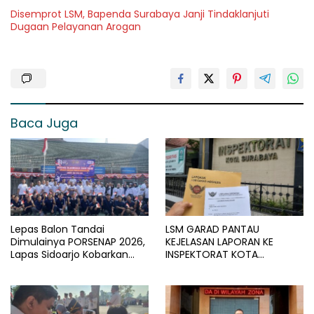
Disemprot LSM, Bapenda Surabaya Janji Tindaklanjuti
Dugaan Pelayanan Arogan
Baca Juga
Lepas Balon Tandai
LSM GARAD PANTAU
Dimulainya PORSENAP 2026,
KEJELASAN LAPORAN KE
Lapas Sidoarjo Kobarkan
INSPEKTORAT KOTA
Semangat Sportivitas dan
SURABAYA
Kebersamaan