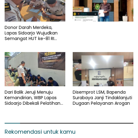
Donor Darah Merdeka,
Lapas Sidoarjo Wujudkan
Semangat HUT ke-81 RI
Melalui Aksi Kemanusiaan
Dari Balik Jeruji Menuju
Disemprot LSM, Bapenda
Kemandirian, WBP Lapas
Surabaya Janji Tindaklanjuti
Sidoarjo Dibekali Pelatihan
Dugaan Pelayanan Arogan
Pembuatan Paving Blok dan
Manajemen Usaha
Rekomendasi untuk kamu