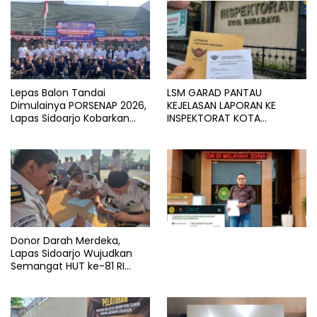
Lepas Balon Tandai
LSM GARAD PANTAU
Dimulainya PORSENAP 2026,
KEJELASAN LAPORAN KE
Lapas Sidoarjo Kobarkan
INSPEKTORAT KOTA
Semangat Sportivitas dan
SURABAYA
Kebersamaan
Donor Darah Merdeka,
Lapas Sidoarjo Wujudkan
Semangat HUT ke-81 RI
Melalui Aksi Kemanusiaan