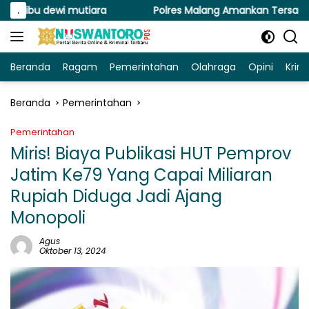
Langsung
ewi mutiara
.
Polres Malang Amankan Tersangka Pengedar
ke
konten
Beranda
Ragam
Pemerintahan
Olahraga
Opini
Krim
Beranda
Pemerintahan
Pemerintahan
Miris! Biaya Publikasi HUT Pemprov
Jatim Ke79 Yang Capai Miliaran
Rupiah Diduga Jadi Ajang
Monopoli
Agus
Oktober 13, 2024