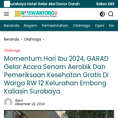
Langsung
a Hotel Gelar Aksi Donor Darah
.
Bakso Kikil dengan kua
ke
konten
Beranda
Ragam
Pemerintahan
Olahraga
Opini
Krim
Beranda
Olahraga
Olahraga
Momentum Hari Ibu 2024, GARAD
Gelar Acara Senam Aerobik Dan
Pemeriksaan Kesehatan Gratis Di
Warga RW 12 Kelurahan Embong
Kaliasin Surabaya
Agus
Desember 22, 2024