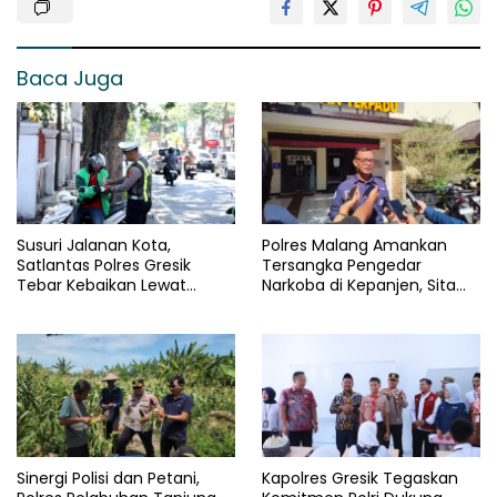
Baca Juga
Susuri Jalanan Kota,
Polres Malang Amankan
Satlantas Polres Gresik
Tersangka Pengedar
Tebar Kebaikan Lewat
Narkoba di Kepanjen, Sita
Jumat Berkah Berbagi
Sabu 96 Gram dan Ganja 131
Gram
Sinergi Polisi dan Petani,
Kapolres Gresik Tegaskan