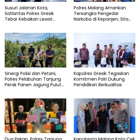
Susuri Jalanan Kota,
Polres Malang Amankan
Satlantas Polres Gresik
Tersangka Pengedar
Tebar Kebaikan Lewat
Narkoba di Kepanjen, Sita
Jumat Berkah Berbagi
Sabu 96 Gram dan Ganja 131
Gram
Sinergi Polisi dan Petani,
Kapolres Gresik Tegaskan
Polres Pelabuhan Tanjung
Komitmen Polri Dukung
Perak Panen Jagung Pulut
Pendidikan Berkualitas
Ketan Ungu
Dua Pekan, Polres Tanjung
Kapolresta Malang Kota Cek