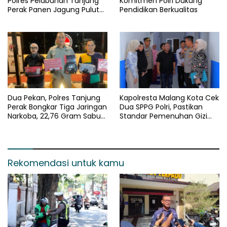
Polres Pelabuhan Tanjung
Komitmen Polri Dukung
Perak Panen Jagung Pulut
Pendidikan Berkualitas
Ketan Ungu
Dua Pekan, Polres Tanjung
Kapolresta Malang Kota Cek
Perak Bongkar Tiga Jaringan
Dua SPPG Polri, Pastikan
Narkoba, 22,76 Gram Sabu
Standar Pemenuhan Gizi
dan Pil Ekstasi Disita
dan Pengelolaan Limbah
Berjalan Optimal
Rekomendasi untuk kamu