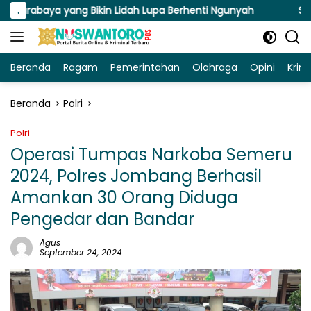
Langsung
 yang Bikin Lidah Lupa Berhenti Ngunyah
.
Susuri Jalanan 
ke
konten
Beranda
Ragam
Pemerintahan
Olahraga
Opini
Krim
Beranda
Polri
Polri
Operasi Tumpas Narkoba Semeru
2024, Polres Jombang Berhasil
Amankan 30 Orang Diduga
Pengedar dan Bandar
Agus
September 24, 2024