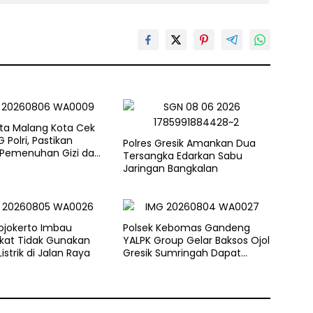
sta Malang Kota Cek
 Polri, Pastikan
Polres Gresik Amankan Dua
 Pemenuhan Gizi dan
Tersangka Edarkan Sabu
aan Limbah Berjalan
Jaringan Bangkalan
ojokerto Imbau
Polsek Kebomas Gandeng
kat Tidak Gunakan
YALPK Group Gelar Baksos Ojol
istrik di Jalan Raya
Gresik Sumringah Dapat
Sembako dan BBM Gratis