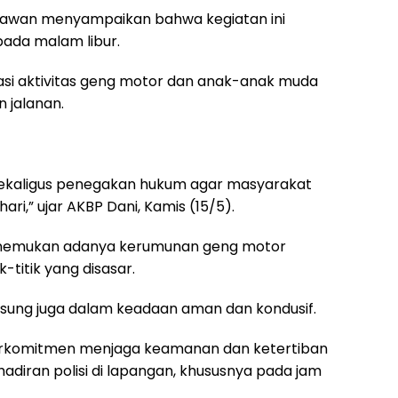
Iriawan menyampaikan bahwa kegiatan ini
pada malam libur.
kasi aktivitas geng motor dan anak-anak muda
 jalanan.
si sekaligus penegakan hukum agar masyarakat
i,” ujar AKBP Dani, Kamis (15/5).
 menemukan adanya kerumunan geng motor
k-titik yang disasar.
ngsung juga dalam keadaan aman dan kondusif.
berkomitmen menjaga keamanan dan ketertiban
iran polisi di lapangan, khususnya pada jam