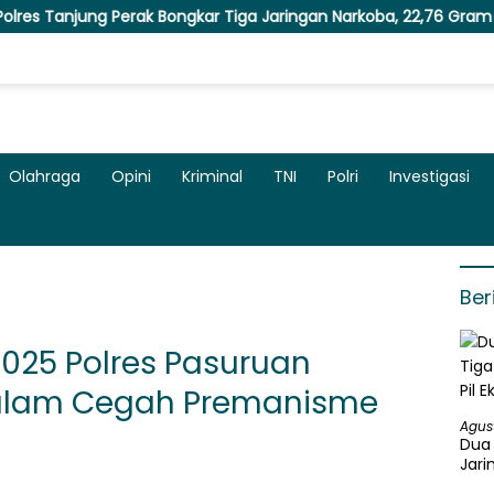
k Bongkar Tiga Jaringan Narkoba, 22,76 Gram Sabu dan Pil Ekstasi
Olahraga
Opini
Kriminal
TNI
Polri
Investigasi
Ber
2025 Polres Pasuruan
Malam Cegah Premanisme
Agus
Dua 
Jari
Ekst