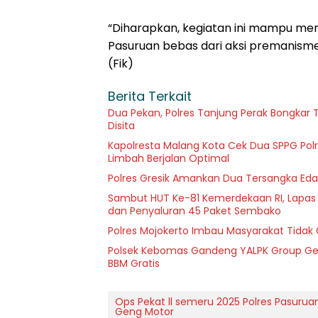
“Diharapkan, kegiatan ini mampu me
Pasuruan bebas dari aksi premanisme
(Fik)
Berita Terkait
Dua Pekan, Polres Tanjung Perak Bongkar T
Disita
Kapolresta Malang Kota Cek Dua SPPG Polr
Limbah Berjalan Optimal
Polres Gresik Amankan Dua Tersangka Eda
Sambut HUT Ke-81 Kemerdekaan RI, Lapas Kel
dan Penyaluran 45 Paket Sembako
Polres Mojokerto Imbau Masyarakat Tidak 
Polsek Kebomas Gandeng YALPK Group Gel
BBM Gratis
Ops Pekat ll semeru 2025 Polres Pasur
Geng Motor