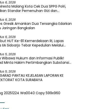
tus 6, 2026
lresta Malang Kota Cek Dua SPPG Polri,
ikan Standar Pemenuhan Gizi dan
elolaan Limbah Berjalan Optimal
tus 6, 2026
es Gresik Amankan Dua Tersangka Edarkan
 Jaringan Bangkalan
tus 6, 2026
but HUT Ke-81 Kemerdekaan RI, Lapas
s IIA Sidoarjo Tebar Kepedulian Melalui
i Sosial dan Penyaluran 45 Paket Sembako
tus 5, 2026
 Wibawa Hukum dan Informasi Publik!
ad Minta Hakim Pertimbangkan Substansi
ara Terkait Pembangkangan Putusan KI
tus 5, 2026
 GARAD PANTAU KEJELASAN LAPORAN KE
PEKTORAT KOTA SURABAYA