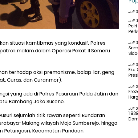
Pop
Juli 
Juli 
Polr
Per
Karh
n situasi kamtibmas yang kondusif, Polres
Juli 
Samb
patroli malam dalam Operasi Pekat II Semeru
Sido
Sela
Juli 
Eko 
han terhadap aksi premanisme, balap liar, geng
Pres
at, Curas, dan Curanmor).
Juli 
Froz
ngsi yang ada di Polres Pasuruan Polda Jatim dan
Harg
 Iptu Bambang Joko Suseno.
Juli 
1.83
yusuri sejumlah titik rawan seperti Bundaran
Dama
Surabaya-Malang wilayah Mojo Sumberejo, hingga
Ken
 Petungasri, Kecamatan Pandaan.