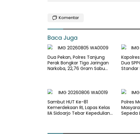
Komentar
Baca Juga
Dua Pekan, Polres Tanjung
Kapolre
Perak Bongkar Tiga Jaringan
Dua SPPG
Narkoba, 22,76 Gram Sabu
Standar
dan Pil Ekstasi Disita
Pengelol
Optimal
Sambut HUT Ke-81
Polres M
Kemerdekaan RI, Lapas Kelas
Masyara
IIA Sidoarjo Tebar Kepedulian
Sepeda L
Melalui Bakti Sosial dan
Penyaluran 45 Paket
Sembako