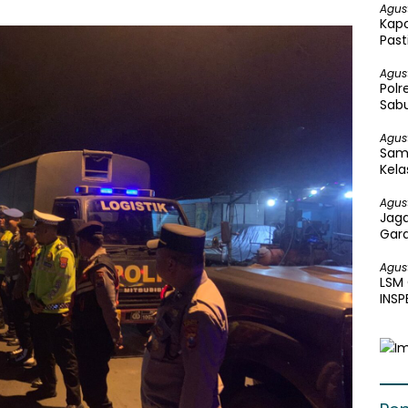
Agus
Kapo
Past
Peng
Agus
Polr
Sabu
Agus
Sam
Kela
Bakt
Agus
Jaga
Gar
Perk
Agus
LSM
INS