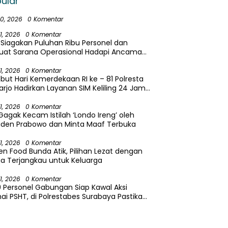
ular
30, 2026
0 Komentar
31, 2026
0 Komentar
i Siagakan Puluhan Ribu Personel dan
kuat Sarana Operasional Hadapi Ancaman
utla 2026
31, 2026
0 Komentar
ut Hari Kemerdekaan RI ke – 81 Polresta
arjo Hadirkan Layanan SIM Keliling 24 Jam
ma 17 Hari Non Stop
31, 2026
0 Komentar
Gagak Kecam Istilah ‘Londo Ireng’ oleh
iden Prabowo dan Minta Maaf Terbuka
31, 2026
0 Komentar
en Food Bunda Atik, Pilihan Lezat dengan
a Terjangkau untuk Keluarga
31, 2026
0 Komentar
9 Personel Gabungan Siap Kawal Aksi
i PSHT, di Polrestabes Surabaya Pastikan
yamanan Masyarakat