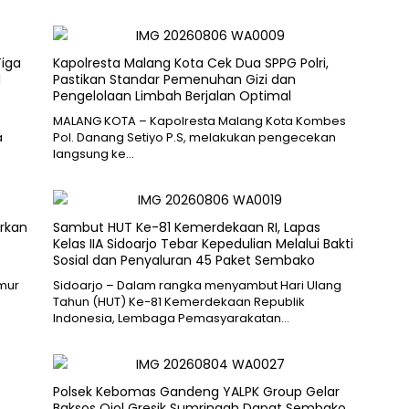
Tiga
Kapolresta Malang Kota Cek Dua SPPG Polri,
l
Pastikan Standar Pemenuhan Gizi dan
Pengelolaan Limbah Berjalan Optimal
MALANG KOTA – Kapolresta Malang Kota Kombes
a
Pol. Danang Setiyo P.S, melakukan pengecekan
langsung ke…
rkan
Sambut HUT Ke-81 Kemerdekaan RI, Lapas
Kelas IIA Sidoarjo Tebar Kepedulian Melalui Bakti
Sosial dan Penyaluran 45 Paket Sembako
imur
Sidoarjo – Dalam rangka menyambut Hari Ulang
Tahun (HUT) Ke-81 Kemerdekaan Republik
Indonesia, Lembaga Pemasyarakatan…
Polsek Kebomas Gandeng YALPK Group Gelar
Baksos Ojol Gresik Sumringah Dapat Sembako