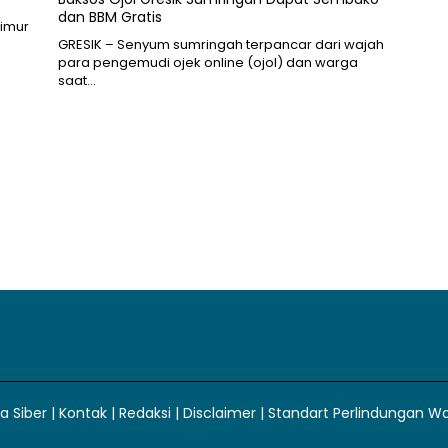
dan BBM Gratis
Timur
GRESIK – Senyum sumringah terpancar dari wajah
para pengemudi ojek online (ojol) dan warga
saat…
 Siber
|
Kontak
|
Redaksi
|
Disclaimer
|
Standart Perlindungan W