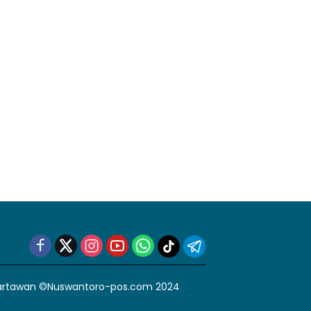
artawan
©Nuswantoro-pos.com 2024