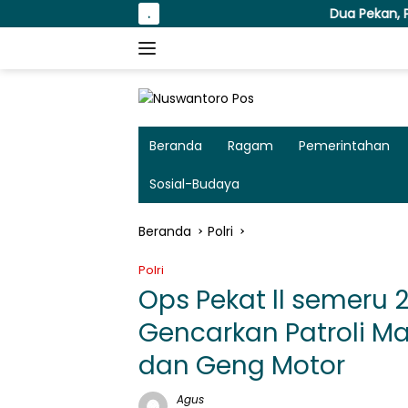
Langsung
.
Dua Pekan, Polres Tanjung Pera
ke
konten
Beranda
Ragam
Pemerintahan
Sosial-Budaya
Beranda
Polri
Polri
Ops Pekat ll semeru 
Gencarkan Patroli 
dan Geng Motor
Agus