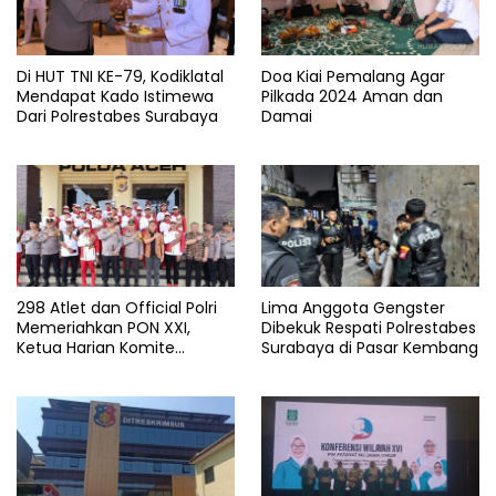
Di HUT TNI KE-79, Kodiklatal
Doa Kiai Pemalang Agar
Mendapat Kado Istimewa
Pilkada 2024 Aman dan
Dari Polrestabes Surabaya
Damai
298 Atlet dan Official Polri
Lima Anggota Gengster
Memeriahkan PON XXI,
Dibekuk Respati Polrestabes
Ketua Harian Komite
Surabaya di Pasar Kembang
Olahraga Polri : Cetak SDM
Polri Unggul melalui
Olahraga