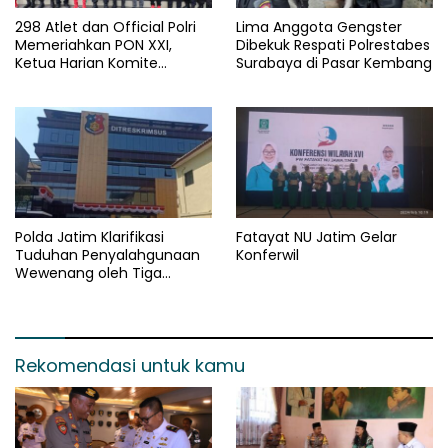
298 Atlet dan Official Polri
Lima Anggota Gengster
Memeriahkan PON XXI,
Dibekuk Respati Polrestabes
Ketua Harian Komite
Surabaya di Pasar Kembang
Olahraga Polri : Cetak SDM
Polri Unggul melalui
Olahraga
Polda Jatim Klarifikasi
Fatayat NU Jatim Gelar
Tuduhan Penyalahgunaan
Konferwil
Wewenang oleh Tiga
Ormas
Rekomendasi untuk kamu