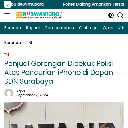
Langsung
i mutiara
.
Polres Malang Amankan Tersangka Pengedar N
ke
konten
Beranda
Ragam
Pemerintahan
Olahraga
Opini
Krim
Beranda
TNI
TNI
Penjual Gorengan Dibekuk Polisi
Atas Pencurian iPhone di Depan
SDN Surabaya
Agus
September 7, 2024