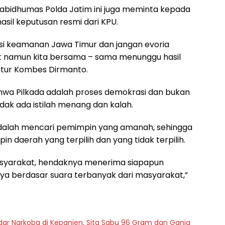
Kabidhumas Polda Jatim ini juga meminta kepada
sil keputusan resmi dari KPU.
isi keamanan Jawa Timur dan jangan evoria
nt namun kita bersama – sama menunggu hasil
tutur Kombes Dirmanto.
wa Pilkada adalah proses demokrasi dan bukan
dak ada istilah menang dan kalah.
adalah mencari pemimpin yang amanah, sehingga
n daerah yang terpilih dan yang tidak terpilih.
asyarakat, hendaknya menerima siapapun
nya berdasar suara terbanyak dari masyarakat,”
r Narkoba di Kepanjen, Sita Sabu 96 Gram dan Ganja