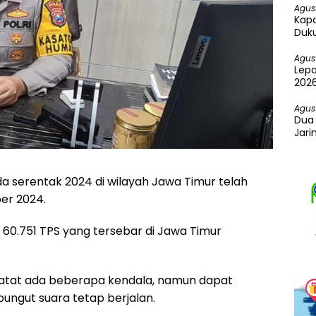
Agus
Kapo
Duku
Agus
Lepa
2026
Spor
Agus
Dua 
Jari
Ekst
 serentak 2024 di wilayah Jawa Timur telah
er 2024.
 60.751 TPS yang tersebar di Jawa Timur
atat ada beberapa kendala, namun dapat
pungut suara tetap berjalan.