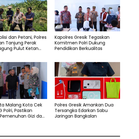
olisi dan Petani, Polres
Kapolres Gresik Tegaskan
an Tanjung Perak
Komitmen Polri Dukung
agung Pulut Ketan
Pendidikan Berkualitas
sta Malang Kota Cek
Polres Gresik Amankan Dua
 Polri, Pastikan
Tersangka Edarkan Sabu
 Pemenuhan Gizi dan
Jaringan Bangkalan
aan Limbah Berjalan