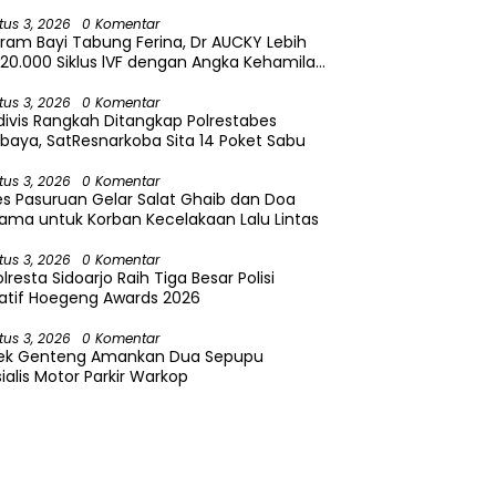
tus 3, 2026
0 Komentar
ram Bayi Tabung Ferina, Dr AUCKY Lebih
0.000 Siklus lVF dengan Angka Kehamilan
capai 44 Persen
tus 3, 2026
0 Komentar
divis Rangkah Ditangkap Polrestabes
baya, SatResnarkoba Sita 14 Poket Sabu
tus 3, 2026
0 Komentar
es Pasuruan Gelar Salat Ghaib dan Doa
ama untuk Korban Kecelakaan Lalu Lintas
tus 3, 2026
0 Komentar
lresta Sidoarjo Raih Tiga Besar Polisi
atif Hoegeng Awards 2026
tus 3, 2026
0 Komentar
sek Genteng Amankan Dua Sepupu
ialis Motor Parkir Warkop