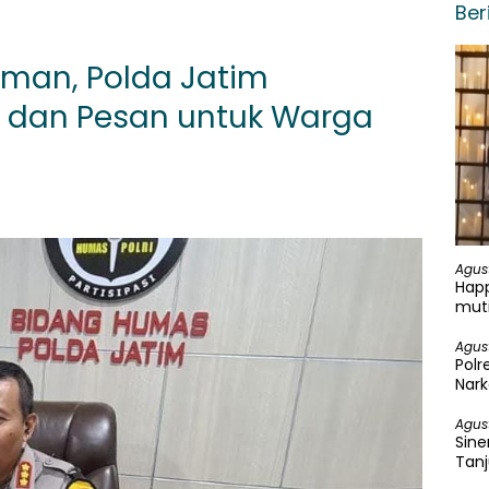
Ber
Aman, Polda Jatim
 dan Pesan untuk Warga
Agus
Happ
mut
Agus
Pol
Nark
Ganj
Agus
Sine
Tanj
Ung