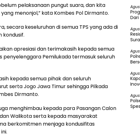
 sebelum pelaksanaan pungut suara, dan kita
Agus
Prog
n yang menonjol,” kata Kombes Pol Dirmanto.
Dari 2
Men
a, secara keseluruhan di semua TPS yang ada di
Agus
Resi
 kondusif.
Sura
ikan apresiasi dan terimakasih kepada semua
Agus
Polr
as penyelenggara Pemilukada termasuk seluruh
Bers
Agus
sih kepada semua pihak dan seluruh
Kapo
Inov
rut serta Jogo Jawa Timur sehingga Pilkada
Kombes Dirmanto.
Agus
Pol
Spes
 juga menghimbau kepada para Pasangan Calon
 dan Walikota serta kepada masyarakat
ma berkomitmen menjaga kondusifitas
ni.