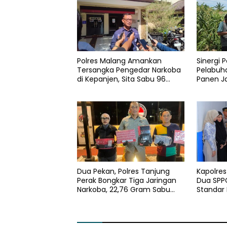
Polres Malang Amankan
Sinergi P
Tersangka Pengedar Narkoba
Pelabuh
di Kepanjen, Sita Sabu 96
Panen J
Gram dan Ganja 131 Gram
Ungu
Dua Pekan, Polres Tanjung
Kapolre
Perak Bongkar Tiga Jaringan
Dua SPPG
Narkoba, 22,76 Gram Sabu
Standar
dan Pil Ekstasi Disita
Pengelol
Optimal