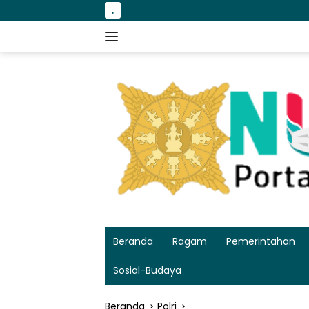
Langsung
.
Happy wedding 
ke
konten
Beranda
Ragam
Pemerintahan
Sosial-Budaya
Beranda
Polri