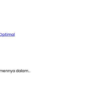
 Optimal
itmennya dalam…