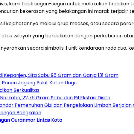
vis, kami tidak segan-segan untuk melakukan tindakan 
curian kekerasan yang belakangan ini marak terjadi,” t
l kejahatannya melalui grup medsos, atau secara perora
dura, atau wilayah yang berdekatan dengan perkebunan at
yerahkan secara simbolis, 1 unit kendaraan roda dua, ke
 Kepanjen, Sita Sabu 96 Gram dan Ganja 131 Gram
ak Panen Jagung Pulut Ketan Ungu
ikan Berkualitas
Narkoba, 22,76 Gram Sabu dan Pil Ekstasi Disita
Standar Pemenuhan Gizi dan Pengelolaan Limbah Berjalan
ringan Bangkalan
ingan Curanmor Lintas Kota