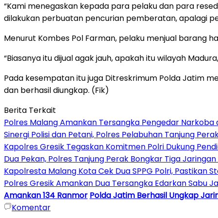
“Kami menegaskan kepada para pelaku dan para resedi
dilakukan perbuatan pencurian pemberatan, apalagi pen
Menurut Kombes Pol Farman, pelaku menjual barang hasi
“Biasanya itu dijual agak jauh, apakah itu wilayah Ma
Pada kesempatan itu juga Ditreskrimum Polda Jatim men
dan berhasil diungkap. (Fik)
Berita Terkait
Polres Malang Amankan Tersangka Pengedar Narkoba di
Sinergi Polisi dan Petani, Polres Pelabuhan Tanjung Per
Kapolres Gresik Tegaskan Komitmen Polri Dukung Pendid
Dua Pekan, Polres Tanjung Perak Bongkar Tiga Jaringan 
Kapolresta Malang Kota Cek Dua SPPG Polri, Pastikan 
Polres Gresik Amankan Dua Tersangka Edarkan Sabu Ja
Amankan 134 Ranmor
Polda Jatim Berhasil Ungkap Jar
Komentar