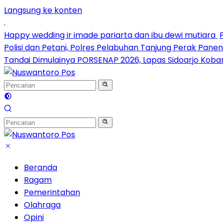
Langsung ke konten
.
Happy wedding ir imade pariarta dan ibu dewi mutiara
Polisi dan Petani, Polres Pelabuhan Tanjung Perak Pane
Tandai Dimulainya PORSENAP 2026, Lapas Sidoarjo Kob
Beranda
Ragam
Pemerintahan
Olahraga
Opini