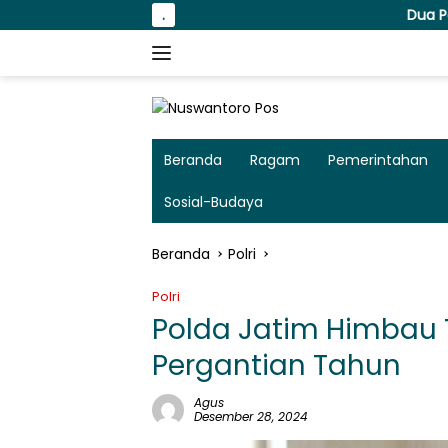
Langsung
.
Dua Pekan, Polres Tanj
ke
konten
Beranda
Ragam
Pemerintahan
Sosial-Budaya
Beranda
Polri
Polri
Polda Jatim Himbau 
Pergantian Tahun
Agus
Desember 28, 2024