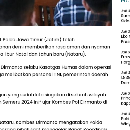
Pop
Juli 
Samb
Sido
Sela
Juli 
Eko 
4 Polda Jawa Timur (Jatim) telah
Pres
anan demi memberikan rasa aman dan nyaman
Juli 
ibur Natal dan tahun baru (Nataru).
Froz
Harg
 Dirmanto selaku Kasatgas Humas dalam operasi
Juli 
ga melibatkan personel TNI, pemerintah daerah
1.83
Dama
Ken
Juli 
an yang sudah kita siagakan di seluruh wilayah
Prih
 Semeru 2024 ini,” ujar Kombes Pol Dirmanto di
Kapo
Ber
Juli 
Polr
 Nataru, Kombes Dirmanto mengatakan Polda
Widy
berapa pihak saat menggelar Rapat Koordinasi