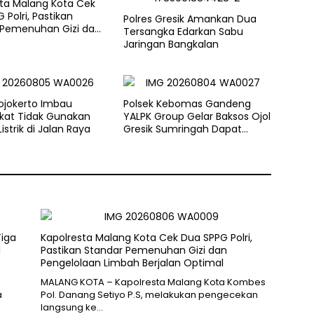
sta Malang Kota Cek
 Polri, Pastikan
Polres Gresik Amankan Dua
 Pemenuhan Gizi dan
Tersangka Edarkan Sabu
aan Limbah Berjalan
Jaringan Bangkalan
ojokerto Imbau
Polsek Kebomas Gandeng
kat Tidak Gunakan
YALPK Group Gelar Baksos Ojol
istrik di Jalan Raya
Gresik Sumringah Dapat
Sembako dan BBM Gratis
Tiga
Kapolresta Malang Kota Cek Dua SPPG Polri,
l
Pastikan Standar Pemenuhan Gizi dan
Pengelolaan Limbah Berjalan Optimal
MALANG KOTA – Kapolresta Malang Kota Kombes
a
Pol. Danang Setiyo P.S, melakukan pengecekan
langsung ke…