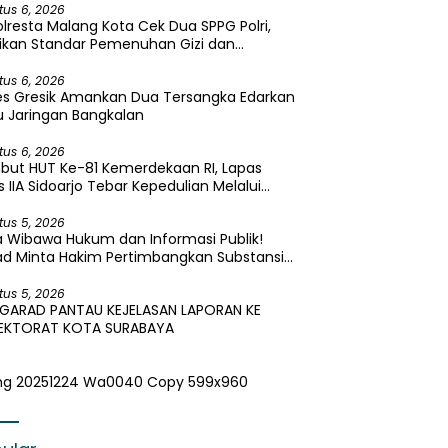
tus 6, 2026
lresta Malang Kota Cek Dua SPPG Polri,
ikan Standar Pemenuhan Gizi dan
elolaan Limbah Berjalan Optimal
tus 6, 2026
es Gresik Amankan Dua Tersangka Edarkan
 Jaringan Bangkalan
tus 6, 2026
but HUT Ke-81 Kemerdekaan RI, Lapas
s IIA Sidoarjo Tebar Kepedulian Melalui
i Sosial dan Penyaluran 45 Paket Sembako
tus 5, 2026
 Wibawa Hukum dan Informasi Publik!
ad Minta Hakim Pertimbangkan Substansi
ara Terkait Pembangkangan Putusan KI
tus 5, 2026
 GARAD PANTAU KEJELASAN LAPORAN KE
PEKTORAT KOTA SURABAYA