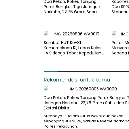
Dua Pekan, Polres Tanjung
Kapolre
Perak Bongkar Tiga Jaringan
Dua SPPG
Narkoba, 22,76 Gram Sabu
Standar
dan Pil Ekstasi Disita
Pengelol
Optimal
Sambut HUT Ke-81
Polres M
Kemerdekaan RI, Lapas Kelas
Masyara
IIA Sidoarjo Tebar Kepedulian
Sepeda L
Melalui Bakti Sosial dan
Penyaluran 45 Paket
Sembako
Rekomendasi untuk kamu
Dua Pekan, Polres Tanjung Perak Bongkar 
Jaringan Narkoba, 22,76 Gram Sabu dan Pi
Ekstasi Disita
Surabaya – Dalam kurun waktu dua pekan
sepanjang Juli 2026, Satuan Reserse Narkob
Polres Pelabuhan…