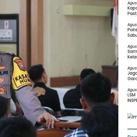
Agus
Kapo
Past
Peng
Agus
Polr
Sabu
Agus
Sam
Kela
Bakt
Agus
Jaga
Gar
Perk
Agus
LSM
INS