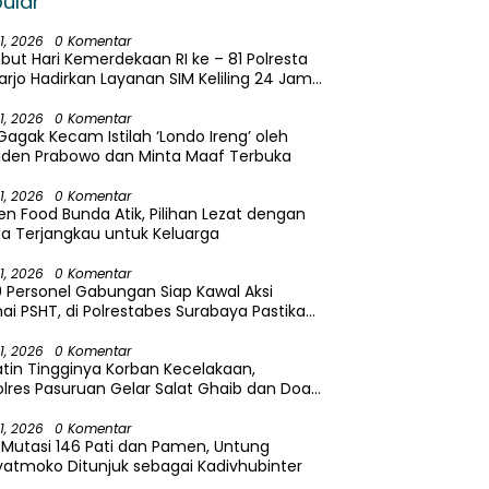
ular
31, 2026
0 Komentar
ut Hari Kemerdekaan RI ke – 81 Polresta
arjo Hadirkan Layanan SIM Keliling 24 Jam
ma 17 Hari Non Stop
31, 2026
0 Komentar
Gagak Kecam Istilah ‘Londo Ireng’ oleh
iden Prabowo dan Minta Maaf Terbuka
31, 2026
0 Komentar
en Food Bunda Atik, Pilihan Lezat dengan
a Terjangkau untuk Keluarga
31, 2026
0 Komentar
9 Personel Gabungan Siap Kawal Aksi
i PSHT, di Polrestabes Surabaya Pastikan
yamanan Masyarakat
31, 2026
0 Komentar
atin Tingginya Korban Kecelakaan,
lres Pasuruan Gelar Salat Ghaib dan Doa
sama
31, 2026
0 Komentar
i Mutasi 146 Pati dan Pamen, Untung
atmoko Ditunjuk sebagai Kadivhubinter