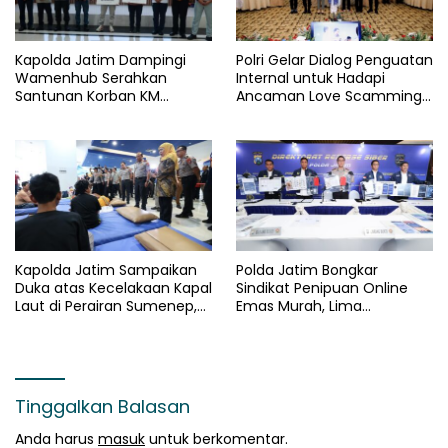
Kapolda Jatim Dampingi
Polri Gelar Dialog Penguatan
Wamenhub Serahkan
Internal untuk Hadapi
Santunan Korban KM
Ancaman Love Scamming
Mutiara Sentosa II
di Era Digital
Kapolda Jatim Sampaikan
Polda Jatim Bongkar
Duka atas Kecelakaan Kapal
Sindikat Penipuan Online
Laut di Perairan Sumenep,
Emas Murah, Lima
Pencarian Korban Hilang
Tersangka Diantaranya
Terus Dilakukan
Warga Binaan Lapas
Diamankan
Tinggalkan Balasan
Anda harus
masuk
untuk berkomentar.