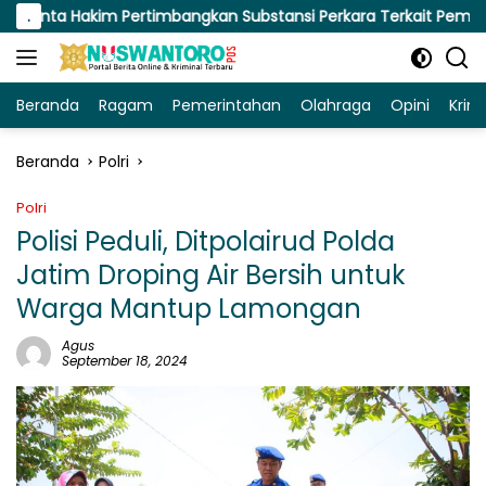
Langsung
im Pertimbangkan Substansi Perkara Terkait Pembangkangan Pu
.
ke
konten
Beranda
Ragam
Pemerintahan
Olahraga
Opini
Krim
Beranda
Polri
Polri
Polisi Peduli, Ditpolairud Polda
Jatim Droping Air Bersih untuk
Warga Mantup Lamongan
Agus
September 18, 2024