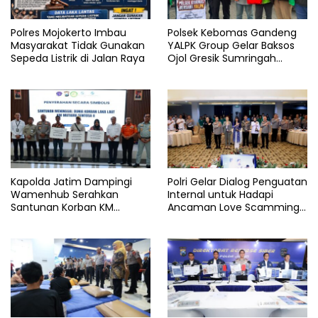
Polres Mojokerto Imbau
Polsek Kebomas Gandeng
Masyarakat Tidak Gunakan
YALPK Group Gelar Baksos
Sepeda Listrik di Jalan Raya
Ojol Gresik Sumringah
Dapat Sembako dan BBM
Gratis
Kapolda Jatim Dampingi
Polri Gelar Dialog Penguatan
Wamenhub Serahkan
Internal untuk Hadapi
Santunan Korban KM
Ancaman Love Scamming
Mutiara Sentosa II
di Era Digital