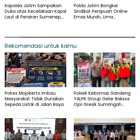
Kapolda Jatim Sampaikan
Polda Jatim Bongkar
Duka atas Kecelakaan Kapal
Sindikat Penipuan Online
Laut di Perairan Sumenep,
Emas Murah, Lima
Pencarian Korban Hilang
Tersangka Diantaranya
Terus Dilakukan
Warga Binaan Lapas
Diamankan
Rekomendasi untuk kamu
Polres Mojokerto Imbau
Polsek Kebomas Gandeng
Masyarakat Tidak Gunakan
YALPK Group Gelar Baksos
Sepeda Listrik di Jalan Raya
Ojol Gresik Sumringah
Dapat Sembako dan BBM
Gratis