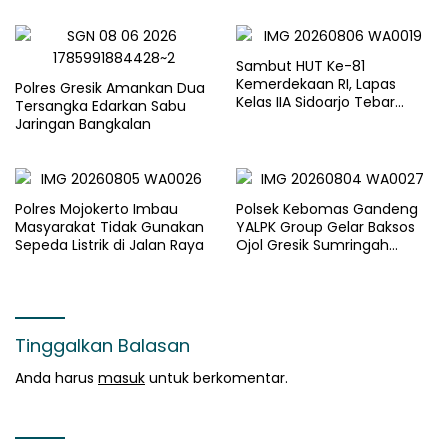
Berjalan Optimal
Sambut HUT Ke-81
Kemerdekaan RI, Lapas
Polres Gresik Amankan Dua
Kelas IIA Sidoarjo Tebar
Tersangka Edarkan Sabu
Kepedulian Melalui Bakti
Jaringan Bangkalan
Sosial dan Penyaluran 45
Paket Sembako
Polres Mojokerto Imbau
Polsek Kebomas Gandeng
Masyarakat Tidak Gunakan
YALPK Group Gelar Baksos
Sepeda Listrik di Jalan Raya
Ojol Gresik Sumringah
Dapat Sembako dan BBM
Gratis
Tinggalkan Balasan
Anda harus
masuk
untuk berkomentar.