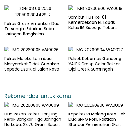
Berjalan Optimal
Sambut HUT Ke-81
Kemerdekaan RI, Lapas
Polres Gresik Amankan Dua
Kelas IIA Sidoarjo Tebar
Tersangka Edarkan Sabu
Kepedulian Melalui Bakti
Jaringan Bangkalan
Sosial dan Penyaluran 45
Paket Sembako
Polres Mojokerto Imbau
Polsek Kebomas Gandeng
Masyarakat Tidak Gunakan
YALPK Group Gelar Baksos
Sepeda Listrik di Jalan Raya
Ojol Gresik Sumringah
Dapat Sembako dan BBM
Gratis
Rekomendasi untuk kamu
Dua Pekan, Polres Tanjung
Kapolresta Malang Kota Cek
Perak Bongkar Tiga Jaringan
Dua SPPG Polri, Pastikan
Narkoba, 22,76 Gram Sabu
Standar Pemenuhan Gizi
dan Pil Ekstasi Disita
dan Pengelolaan Limbah