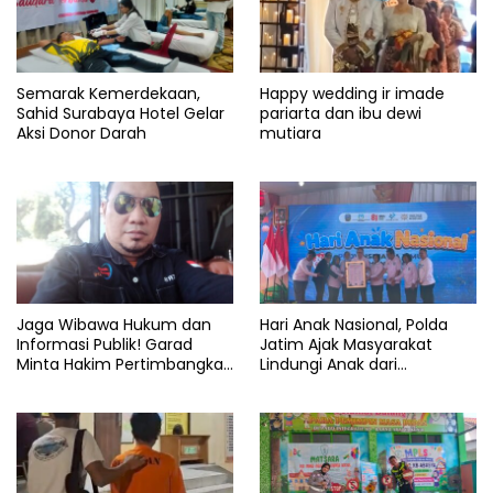
Semarak Kemerdekaan,
Happy wedding ir imade
Sahid Surabaya Hotel Gelar
pariarta dan ibu dewi
Aksi Donor Darah
mutiara
Jaga Wibawa Hukum dan
Hari Anak Nasional, Polda
Informasi Publik! Garad
Jatim Ajak Masyarakat
Minta Hakim Pertimbangkan
Lindungi Anak dari
Substansi Perkara Terkait
Kekerasan dan Kejahatan
Pembangkangan Putusan KI
Digital