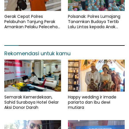
Gerak Cepat Polres
Polsanak: Polres Lumajang
Pelabuhan Tanjung Perak
Tanamkan Budaya Tertib
Amankan Pelaku Pelecehan
Lalu Lintas kepada Anak
Remaja di Surabaya
Sejak Usia Dini
Rekomendasi untuk kamu
Semarak Kemerdekaan,
Happy wedding ir imade
Sahid Surabaya Hotel Gelar
pariarta dan ibu dewi
Aksi Donor Darah
mutiara