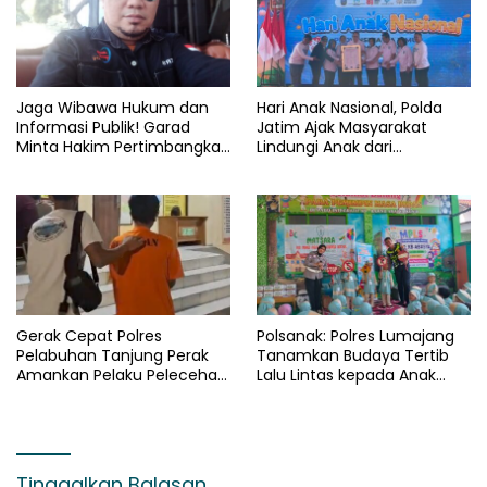
Jaga Wibawa Hukum dan
Hari Anak Nasional, Polda
Informasi Publik! Garad
Jatim Ajak Masyarakat
Minta Hakim Pertimbangkan
Lindungi Anak dari
Substansi Perkara Terkait
Kekerasan dan Kejahatan
Pembangkangan Putusan KI
Digital
Gerak Cepat Polres
Polsanak: Polres Lumajang
Pelabuhan Tanjung Perak
Tanamkan Budaya Tertib
Amankan Pelaku Pelecehan
Lalu Lintas kepada Anak
Remaja di Surabaya
Sejak Usia Dini
Tinggalkan Balasan