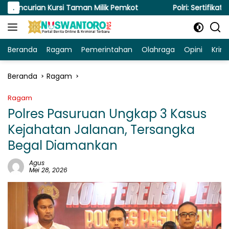
Langsung
Kursi Taman Milik Pemkot
.
Polri: Sertifikat Prestasi Nas
ke
konten
Beranda
Ragam
Pemerintahan
Olahraga
Opini
Krim
Beranda
Ragam
Ragam
Polres Pasuruan Ungkap 3 Kasus
Kejahatan Jalanan, Tersangka
Begal Diamankan
Agus
Mei 28, 2026