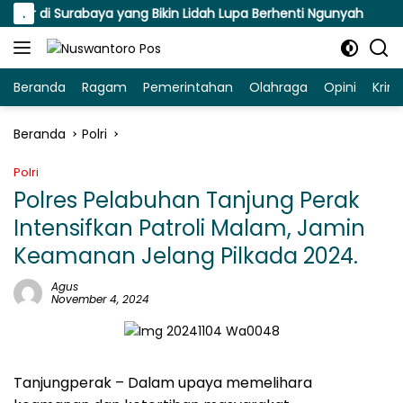
Langsung
er di Surabaya yang Bikin Lidah Lupa Berhenti Ngunyah
.
S
ke
konten
Beranda
Ragam
Pemerintahan
Olahraga
Opini
Krim
Beranda
Polri
Polri
Polres Pelabuhan Tanjung Perak
Intensifkan Patroli Malam, Jamin
Keamanan Jelang Pilkada 2024.
Agus
November 4, 2024
Tanjungperak – Dalam upaya memelihara