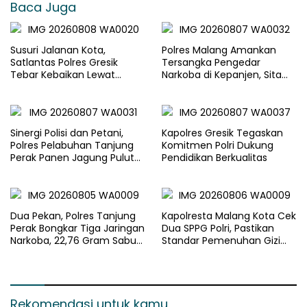
Baca Juga
Susuri Jalanan Kota,
Polres Malang Amankan
Satlantas Polres Gresik
Tersangka Pengedar
Tebar Kebaikan Lewat
Narkoba di Kepanjen, Sita
Jumat Berkah Berbagi
Sabu 96 Gram dan Ganja 131
Gram
Sinergi Polisi dan Petani,
Kapolres Gresik Tegaskan
Polres Pelabuhan Tanjung
Komitmen Polri Dukung
Perak Panen Jagung Pulut
Pendidikan Berkualitas
Ketan Ungu
Dua Pekan, Polres Tanjung
Kapolresta Malang Kota Cek
Perak Bongkar Tiga Jaringan
Dua SPPG Polri, Pastikan
Narkoba, 22,76 Gram Sabu
Standar Pemenuhan Gizi
dan Pil Ekstasi Disita
dan Pengelolaan Limbah
Berjalan Optimal
Rekomendasi untuk kamu