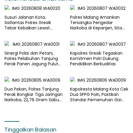
Susuri Jalanan Kota,
Polres Malang Amankan
Satlantas Polres Gresik
Tersangka Pengedar
Tebar Kebaikan Lewat
Narkoba di Kepanjen, Sita
Jumat Berkah Berbagi
Sabu 96 Gram dan Ganja 131
Gram
Sinergi Polisi dan Petani,
Kapolres Gresik Tegaskan
Polres Pelabuhan Tanjung
Komitmen Polri Dukung
Perak Panen Jagung Pulut
Pendidikan Berkualitas
Ketan Ungu
Dua Pekan, Polres Tanjung
Kapolresta Malang Kota Cek
Perak Bongkar Tiga Jaringan
Dua SPPG Polri, Pastikan
Narkoba, 22,76 Gram Sabu
Standar Pemenuhan Gizi
dan Pil Ekstasi Disita
dan Pengelolaan Limbah
Berjalan Optimal
Tinggalkan Balasan