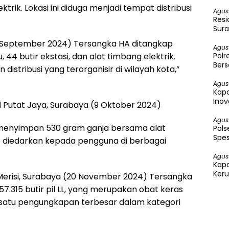
trik. Lokasi ini diduga menjadi tempat distribusi
Agus
Resi
Sura
2 September 2024) Tersangka HA ditangkap
Agus
Polr
 44 butir ekstasi, dan alat timbang elektrik.
Bers
istribusi yang terorganisir di wilayah kota,”
Agus
Kapo
Inov
 Putat Jaya, Surabaya (9 Oktober 2024)
Agus
an menyimpan 530 gram ganja bersama alat
Pol
Spes
iap diedarkan kepada pengguna di berbagai
Agus
Kap
Keru
erisi, Surabaya (20 November 2024) Tersangka
Per
.315 butir pil LL, yang merupakan obat keras
h satu pengungkapan terbesar dalam kategori