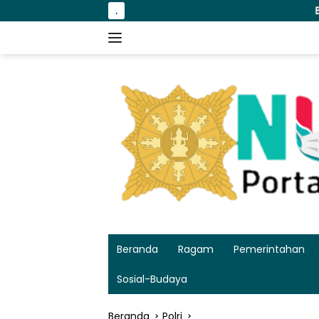
Langsung
.
Bakso Kikil dengan kua
ke
konten
Beranda
Ragam
Pemerintahan
Sosial-Budaya
Beranda
Polri