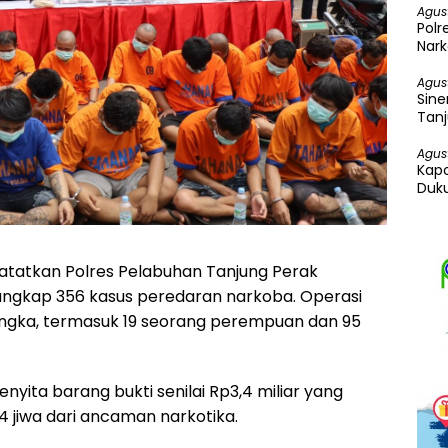
Agus
Pol
Nark
Ganj
Agus
Sine
Tanj
Ung
Agus
Kapo
Duku
catatkan Polres Pelabuhan Tanjung Perak
ngkap 356 kasus peredaran narkoba. Operasi
sangka, termasuk 19 seorang perempuan dan 95
nyita barang bukti senilai Rp3,4 miliar yang
jiwa dari ancaman narkotika.