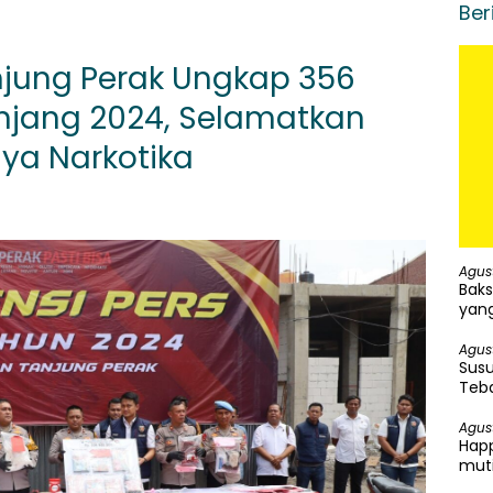
Ber
njung Perak Ungkap 356
njang 2024, Selamatkan
aya Narkotika
Agus
Baks
yang
Agus
Susu
Teba
Agus
Happ
mut