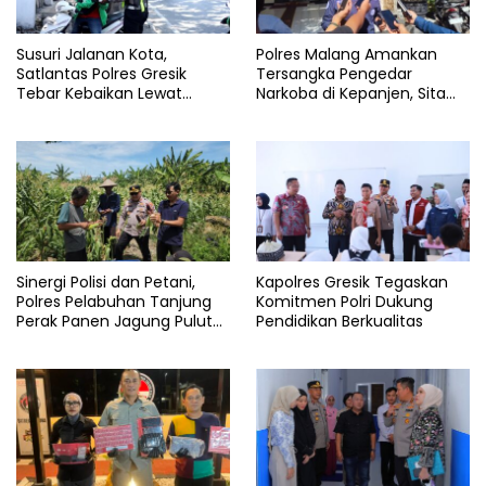
Susuri Jalanan Kota,
Polres Malang Amankan
Satlantas Polres Gresik
Tersangka Pengedar
Tebar Kebaikan Lewat
Narkoba di Kepanjen, Sita
Jumat Berkah Berbagi
Sabu 96 Gram dan Ganja 131
Gram
Sinergi Polisi dan Petani,
Kapolres Gresik Tegaskan
Polres Pelabuhan Tanjung
Komitmen Polri Dukung
Perak Panen Jagung Pulut
Pendidikan Berkualitas
Ketan Ungu