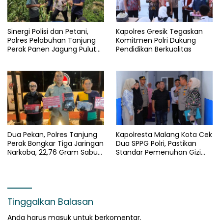
Sinergi Polisi dan Petani,
Kapolres Gresik Tegaskan
Polres Pelabuhan Tanjung
Komitmen Polri Dukung
Perak Panen Jagung Pulut
Pendidikan Berkualitas
Ketan Ungu
Dua Pekan, Polres Tanjung
Kapolresta Malang Kota Cek
Perak Bongkar Tiga Jaringan
Dua SPPG Polri, Pastikan
Narkoba, 22,76 Gram Sabu
Standar Pemenuhan Gizi
dan Pil Ekstasi Disita
dan Pengelolaan Limbah
Berjalan Optimal
Tinggalkan Balasan
Anda harus
masuk
untuk berkomentar.