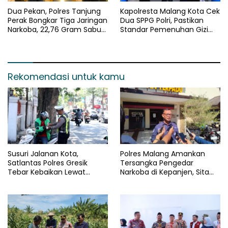
Dua Pekan, Polres Tanjung
Kapolresta Malang Kota Cek
Perak Bongkar Tiga Jaringan
Dua SPPG Polri, Pastikan
Narkoba, 22,76 Gram Sabu
Standar Pemenuhan Gizi
dan Pil Ekstasi Disita
dan Pengelolaan Limbah
Berjalan Optimal
Rekomendasi untuk kamu
Susuri Jalanan Kota,
Polres Malang Amankan
Satlantas Polres Gresik
Tersangka Pengedar
Tebar Kebaikan Lewat
Narkoba di Kepanjen, Sita
Jumat Berkah Berbagi
Sabu 96 Gram dan Ganja 131
Gram