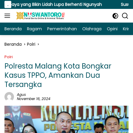
Langsung
ng Bikin Lidah Lupa Berhenti Ngunyah
.
Susuri Jalanan Kot
ke
konten
Beranda
Ragam
Pemerintahan
Olahraga
Opini
Krim
Beranda
Polri
Polri
Polresta Malang Kota Bongkar
Kasus TPPO, Amankan Dua
Tersangka
Agus
November 16, 2024