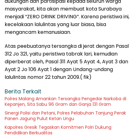
dukungan dan partisipasi kepada seluruh warga
masyarakat, kita akan membuat kota Surabaya
menjadi “ZERO DRINK DRIVING”. Karena peristiwa ini,
kecelakaan lalulintas yang luar biasa, bisa
mengancam kemanusiaan.
Atas peebuatanya tersangka di jerat dengan Pasal
312 Jo 321, yaitu peristiwa tabrak lari, kemudian
diperberat oleh, Pasal 311 Ayat 5 Ayat 4, Ayat 3 dan
Ayat 2 Jo 106 Ayat 1 dengan Undang-undang
lalulintas nomor 22 tahun 2009.( fik)
Berita Terkait
Polres Malang Amankan Tersangka Pengedar Narkoba di
Kepanjen, Sita Sabu 96 Gram dan Ganja 131 Gram
Sinergi Polisi dan Petani, Polres Pelabuhan Tanjung Perak
Panen Jagung Pulut Ketan Ungu
Kapolres Gresik Tegaskan Komitmen Polri Dukung
Pendidikan Berkualitas