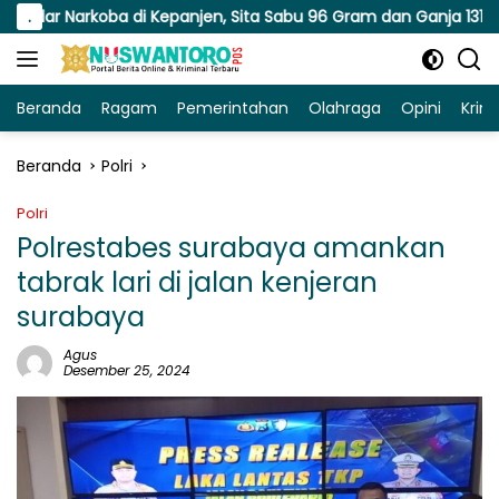
Langsung
oba di Kepanjen, Sita Sabu 96 Gram dan Ganja 131 Gram
.
ke
konten
Beranda
Ragam
Pemerintahan
Olahraga
Opini
Krim
Beranda
Polri
Polri
Polrestabes surabaya amankan
tabrak lari di jalan kenjeran
surabaya
Agus
Desember 25, 2024