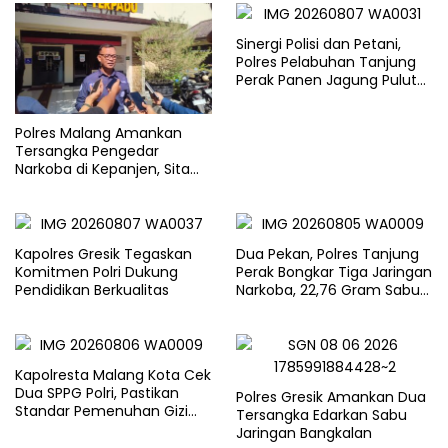
Sinergi Polisi dan Petani,
Polres Pelabuhan Tanjung
Perak Panen Jagung Pulut
Ketan Ungu
Polres Malang Amankan
Tersangka Pengedar
Narkoba di Kepanjen, Sita
Sabu 96 Gram dan Ganja 131
Gram
Kapolres Gresik Tegaskan
Dua Pekan, Polres Tanjung
Komitmen Polri Dukung
Perak Bongkar Tiga Jaringan
Pendidikan Berkualitas
Narkoba, 22,76 Gram Sabu
dan Pil Ekstasi Disita
Kapolresta Malang Kota Cek
Dua SPPG Polri, Pastikan
Polres Gresik Amankan Dua
Standar Pemenuhan Gizi
Tersangka Edarkan Sabu
dan Pengelolaan Limbah
Jaringan Bangkalan
Berjalan Optimal