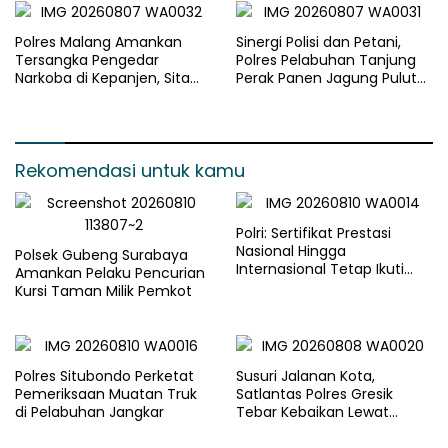
Polres Malang Amankan
Sinergi Polisi dan Petani,
Tersangka Pengedar
Polres Pelabuhan Tanjung
Narkoba di Kepanjen, Sita
Perak Panen Jagung Pulut
Sabu 96 Gram dan Ganja 131
Ketan Ungu
Gram
Rekomendasi untuk kamu
Polri: Sertifikat Prestasi
Nasional Hingga
Polsek Gubeng Surabaya
Internasional Tetap Ikuti
Amankan Pelaku Pencurian
Tahapan Seleksi Rekrutmen
Kursi Taman Milik Pemkot
Polri
Polres Situbondo Perketat
Susuri Jalanan Kota,
Pemeriksaan Muatan Truk
Satlantas Polres Gresik
di Pelabuhan Jangkar
Tebar Kebaikan Lewat
Jumat Berkah Berbagi