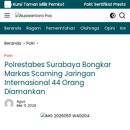
Langsung
 Kursi Taman Milik Pemkot
.
Polri: Sertifikat Prestasi Na
ke
konten
Beranda
Ragam
Pemerintahan
Olahraga
Opini
Krim
Beranda
Polri
Polri
Polrestabes Surabaya Bongkar
Markas Scaming Jaringan
Internasional 44 Orang
Diamankan
Agus
Mei 11, 2026