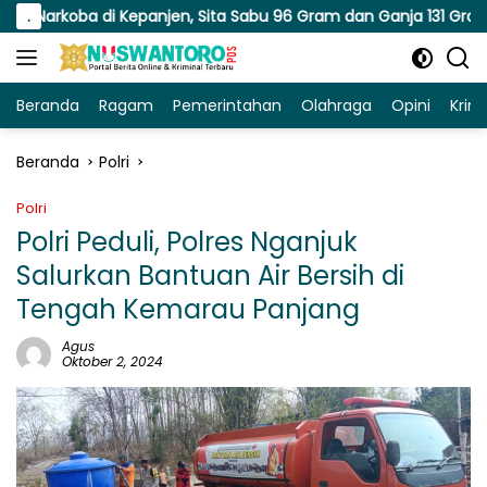
Langsung
di Kepanjen, Sita Sabu 96 Gram dan Ganja 131 Gram
.
Si
ke
konten
Beranda
Ragam
Pemerintahan
Olahraga
Opini
Krim
Beranda
Polri
Polri
Polri Peduli, Polres Nganjuk
Salurkan Bantuan Air Bersih di
Tengah Kemarau Panjang
Agus
Oktober 2, 2024