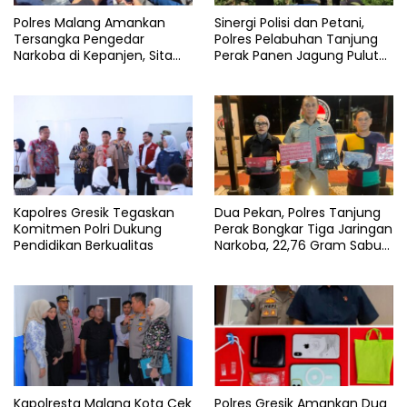
Polres Malang Amankan
Sinergi Polisi dan Petani,
Tersangka Pengedar
Polres Pelabuhan Tanjung
Narkoba di Kepanjen, Sita
Perak Panen Jagung Pulut
Sabu 96 Gram dan Ganja 131
Ketan Ungu
Gram
Kapolres Gresik Tegaskan
Dua Pekan, Polres Tanjung
Komitmen Polri Dukung
Perak Bongkar Tiga Jaringan
Pendidikan Berkualitas
Narkoba, 22,76 Gram Sabu
dan Pil Ekstasi Disita
Kapolresta Malang Kota Cek
Polres Gresik Amankan Dua