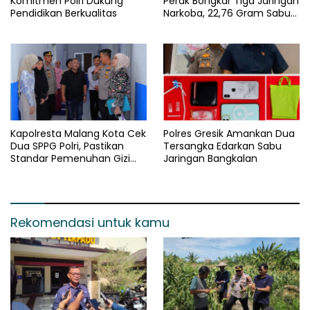
Komitmen Polri Dukung
Perak Bongkar Tiga Jaringan
Pendidikan Berkualitas
Narkoba, 22,76 Gram Sabu
dan Pil Ekstasi Disita
Kapolresta Malang Kota Cek
Polres Gresik Amankan Dua
Dua SPPG Polri, Pastikan
Tersangka Edarkan Sabu
Standar Pemenuhan Gizi
Jaringan Bangkalan
dan Pengelolaan Limbah
Berjalan Optimal
Rekomendasi untuk kamu