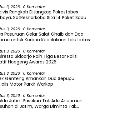
tus 3, 2026
0 Komentar
divis Rangkah Ditangkap Polrestabes
baya, SatResnarkoba Sita 14 Poket Sabu
tus 3, 2026
0 Komentar
es Pasuruan Gelar Salat Ghaib dan Doa
ama untuk Korban Kecelakaan Lalu Lintas
tus 3, 2026
0 Komentar
lresta Sidoarjo Raih Tiga Besar Polisi
atif Hoegeng Awards 2026
tus 3, 2026
0 Komentar
sek Genteng Amankan Dua Sepupu
ialis Motor Parkir Warkop
tus 3, 2026
0 Komentar
olda Jatim Pastikan Tak Ada Ancaman
suhan di Jatim, Warga Diminta Tak
caya Hoaks