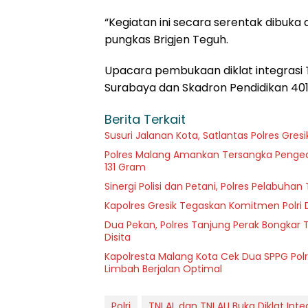
“Kegiatan ini secara serentak dibuka 
pungkas Brigjen Teguh.
Upacara pembukaan diklat integrasi TN
Surabaya dan Skadron Pendidikan 401
Berita Terkait
Susuri Jalanan Kota, Satlantas Polres Gre
Polres Malang Amankan Tersangka Pengeda
131 Gram
Sinergi Polisi dan Petani, Polres Pelabuh
Kapolres Gresik Tegaskan Komitmen Polri 
Dua Pekan, Polres Tanjung Perak Bongkar T
Disita
Kapolresta Malang Kota Cek Dua SPPG Polr
Limbah Berjalan Optimal
Polri
TNI AL dan TNI AU Buka Diklat Inte