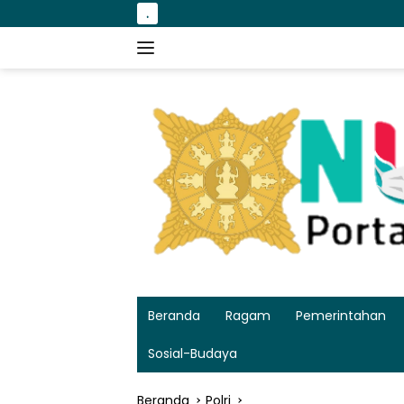
Langsung
.
Semarak Kemerdeka
ke
konten
Beranda
Ragam
Pemerintahan
Sosial-Budaya
Beranda
Polri