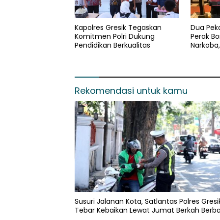
Kapolres Gresik Tegaskan
Dua Peka
Komitmen Polri Dukung
Perak Bo
Pendidikan Berkualitas
Narkoba
dan Pil E
Rekomendasi untuk kamu
Susuri Jalanan Kota, Satlantas Polres Gresi
Tebar Kebaikan Lewat Jumat Berkah Berba