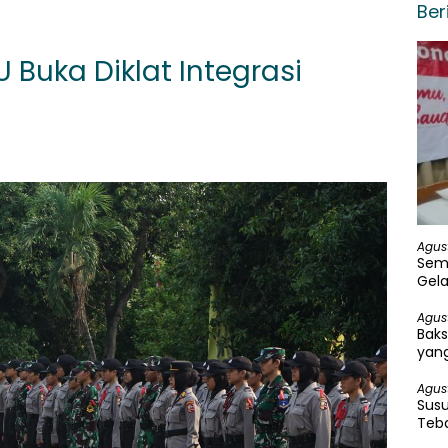
Ber
AU Buka Diklat Integrasi
Agus
Sem
Gela
Agus
Baks
yang
Agus
Susu
Teba