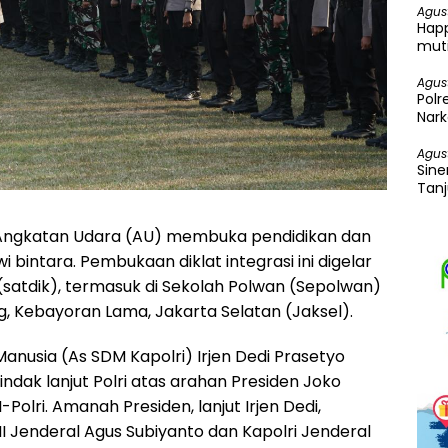
Agus
Happ
mut
Agus
Pol
Nark
Ganj
Agus
Sine
Tanj
Ung
NI Angkatan Udara (AU) membuka pendidikan dan
swi bintara. Pembukaan diklat integrasi ini digelar
(satdik), termasuk di Sekolah Polwan (Sepolwan)
ng, Kebayoran Lama, Jakarta Selatan (Jaksel).
anusia (As SDM Kapolri) Irjen Dedi Prasetyo
dak lanjut Polri atas arahan Presiden Joko
-Polri. Amanah Presiden, lanjut Irjen Dedi,
 Jenderal Agus Subiyanto dan Kapolri Jenderal