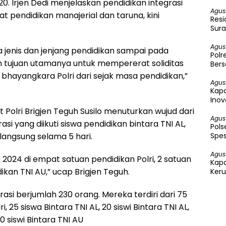
20. Irjen Dedi menjelaskan pendidikan integrasi
Agus
t pendidikan manajerial dan taruna, kini
Resi
Sura
Agus
a jenis dan jenjang pendidikan sampai pada
Polr
n tujuan utamanya untuk mempererat soliditas
Bers
n bhayangkara Polri dari sejak masa pendidikan,”
Agus
Kapo
Inov
t Polri Brigjen Teguh Susilo menuturkan wujud dari
Agus
orasi yang diikuti siswa pendidikan bintara TNI AL,
Pol
Spes
rlangsung selama 5 hari.
Agus
 2024 di empat satuan pendidikan Polri, 2 satuan
Kap
ikan TNI AU,” ucap Brigjen Teguh.
Keru
Per
asi berjumlah 230 orang. Mereka terdiri dari 75
ri, 25 siswa Bintara TNI AL, 20 siswi Bintara TNI AL,
0 siswi Bintara TNI AU