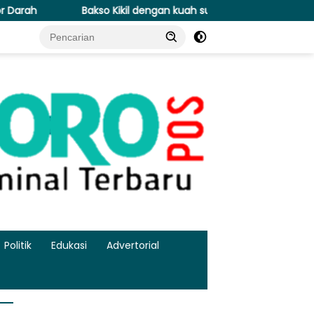
o Kikil dengan kuah sueger di Surabaya yang Bikin Lidah Lupa Be
Politik
Edukasi
Advertorial