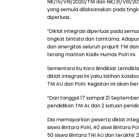
NK/15/VIII/2020/TNI dan NK/31/VIII/20
yang semula dilaksanakan pada tingka
diperluas.
“Diklat integrasi diperluas pada semu
tingkat bintata dan tamtama. Adapu
dan sinergitas seluruh prajurit TNI da
terang mantan Kadiv Humas Polri ini.
Sementara itu Karo Bindiklat Lemdikla
diklat integrasi ini yaitu latihan kolab
TNI AU dan Polri. Kegiatan ini akan be
“Dari tanggal 17 sampai 21 September
pendidikan TNI AL dan 2 satuan pendid
Dia memaparkan peserta diklat integr
siswa Bintara Polri, 40 siswi Bintara Pol
50 siswa Bintara TNI AU dan terakhir 2