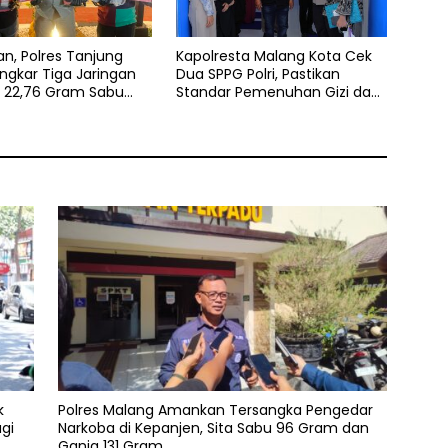
n, Polres Tanjung
Kapolresta Malang Kota Cek
ngkar Tiga Jaringan
Dua SPPG Polri, Pastikan
, 22,76 Gram Sabu
Standar Pemenuhan Gizi dan
kstasi Disita
Pengelolaan Limbah Berjalan
Optimal
k
Polres Malang Amankan Tersangka Pengedar
gi
Narkoba di Kepanjen, Sita Sabu 96 Gram dan
Ganja 131 Gram