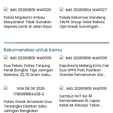
Paket Sembako
Polres Mojokerto Imbau
Polsek Kebomas Gandeng
Masyarakat Tidak Gunakan
YALPK Group Gelar Baksos
Sepeda Listrik di Jalan Raya
Ojol Gresik Sumringah
Dapat Sembako dan BBM
Gratis
Rekomendasi untuk kamu
Dua Pekan, Polres Tanjung
Kapolresta Malang Kota Cek
Perak Bongkar Tiga Jaringan
Dua SPPG Polri, Pastikan
Narkoba, 22,76 Gram Sabu
Standar Pemenuhan Gizi
dan Pil Ekstasi Disita
dan Pengelolaan Limbah
Berjalan Optimal
Sambut HUT Ke-81
Kemerdekaan RI, Lapas
Polres Gresik Amankan Dua
Kelas IIA Sidoarjo Tebar
Tersangka Edarkan Sabu
Kepedulian Melalui Bakti
Jaringan Bangkalan