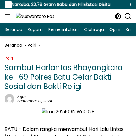
Langsung
Narkoba, 22,76 Gram Sabu dan Pil Ekstasi Disita
.
Kapolre
ke
konten
Beranda
Ragam
Pemerintahan
Olahraga
Opini
Krim
Beranda
Polri
Polri
Sambut Harlantas Bhayangkara
ke -69 Polres Batu Gelar Bakti
Sosial dan Bakti Religi
Agus
September 12, 2024
BATU – Dalam rangka menyambut Hari Lalu Lintas