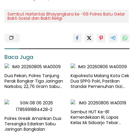
Sambut Harlantas Bhayangkara ke -69 Polres Batu Gelar
Bakti Sosial dan Bakti Religi
Baca Juga
Dua Pekan, Polres Tanjung
Kapolresta Malang Kota Cek
Perak Bongkar Tiga Jaringan
Dua SPPG Polri, Pastikan
Narkoba, 22,76 Gram Sabu
Standar Pemenuhan Gizi
dan Pil Ekstasi Disita
dan Pengelolaan Limbah
Berjalan Optimal
Sambut HUT Ke-81
Kemerdekaan RI, Lapas
Polres Gresik Amankan Dua
Kelas IIA Sidoarjo Tebar
Tersangka Edarkan Sabu
Kepedulian Melalui Bakti
Jaringan Bangkalan
Sosial dan Penyaluran 45