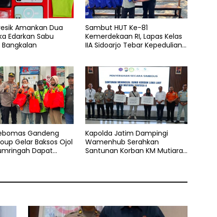
Gresik Amankan Dua
Sambut HUT Ke-81
ka Edarkan Sabu
Kemerdekaan RI, Lapas Kelas
n Bangkalan
IIA Sidoarjo Tebar Kepedulian
Melalui Bakti Sosial dan
Penyaluran 45 Paket
Sembako
Kebomas Gandeng
Kapolda Jatim Dampingi
oup Gelar Baksos Ojol
Wamenhub Serahkan
Sumringah Dapat
Santunan Korban KM Mutiara
 dan BBM Gratis
Sentosa II