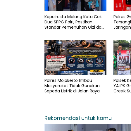
Kapolresta Malang Kota Cek
Polres 
Dua SPPG Polri, Pastikan
Tersang
Standar Pemenuhan Gizi dan
Jaringa
Pengelolaan Limbah Berjalan
Optimal
Polres Mojokerto Imbau
Polsek 
Masyarakat Tidak Gunakan
YALPK Gr
Sepeda Listrik di Jalan Raya
Gresik 
Sembako
Rekomendasi untuk kamu