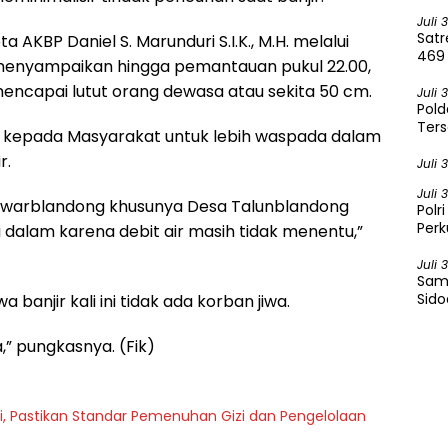
Pav
Juli 
Sat
 AKBP Daniel S. Marunduri S.I.K., M.H. melalui
469
menyampaikan hingga pemantauan pukul 22.00,
 mencapai lutut orang dewasa atau sekita 50 cm.
Juli 
Pold
Ters
au kepada Masyarakat untuk lebih waspada dalam
Onli
r.
Juli 
Juli 
warblandong khusunya Desa Talunblandong
Polr
Per
 dalam karena debit air masih tidak menentu,”
Karh
Juli 
Samb
Sido
banjir kali ini tidak ada korban jiwa.
Sela
,” pungkasnya. (Fik)
i, Pastikan Standar Pemenuhan Gizi dan Pengelolaan