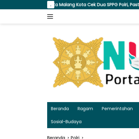
Langsung
 Malang Kota Cek Dua SPPG Polri, Pastikan Standar Pemenuhan G
.
ke
konten
Beranda
Ragam
Pemerintahan
Sosial-Budaya
Beranda
Polri