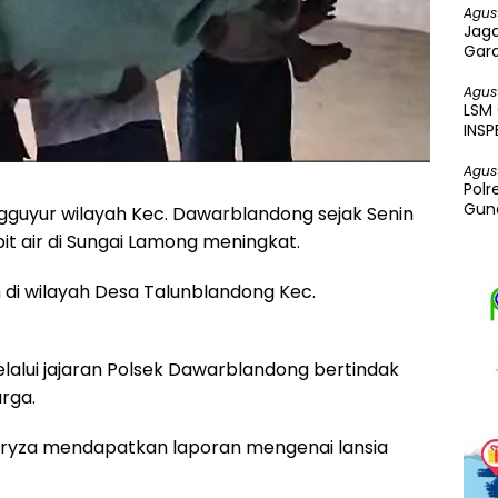
Agus
Jaga
Gar
Perk
Agus
LSM
INS
Agus
Polr
Guna
uyur wilayah Kec. Dawarblandong sejak Senin
 air di Sungai Lamong meningkat.
 di wilayah Desa Talunblandong Kec.
lalui jajaran Polsek Dawarblandong bertindak
rga.
 Oryza mendapatkan laporan mengenai lansia