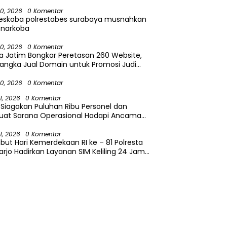
ing Blok dan Manajemen Usaha
30, 2026
0 Komentar
reskoba polrestabes surabaya musnahkan
 narkoba
30, 2026
0 Komentar
a Jatim Bongkar Peretasan 260 Website,
angka Jual Domain untuk Promosi Judi
ne
30, 2026
0 Komentar
31, 2026
0 Komentar
i Siagakan Puluhan Ribu Personel dan
kuat Sarana Operasional Hadapi Ancaman
utla 2026
31, 2026
0 Komentar
ut Hari Kemerdekaan RI ke – 81 Polresta
arjo Hadirkan Layanan SIM Keliling 24 Jam
ma 17 Hari Non Stop