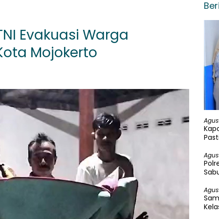
Ber
 TNI Evakuasi Warga
Kota Mojokerto
Agus
Kapo
Past
Peng
Agus
Polr
Sabu
Agus
Sam
Kela
Bakt