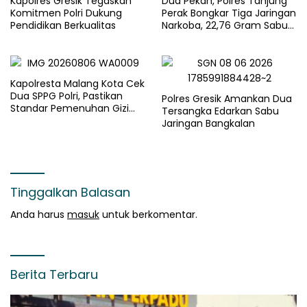
Kapolres Gresik Tegaskan
Dua Pekan, Polres Tanjung
Komitmen Polri Dukung
Perak Bongkar Tiga Jaringan
Pendidikan Berkualitas
Narkoba, 22,76 Gram Sabu
dan Pil Ekstasi Disita
Kapolresta Malang Kota Cek
Dua SPPG Polri, Pastikan
Polres Gresik Amankan Dua
Standar Pemenuhan Gizi
Tersangka Edarkan Sabu
dan Pengelolaan Limbah
Jaringan Bangkalan
Berjalan Optimal
Tinggalkan Balasan
Anda harus
masuk
untuk berkomentar.
Berita Terbaru