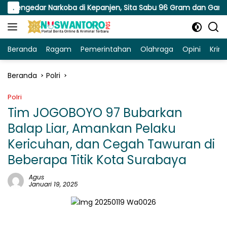
Langsung
ar Narkoba di Kepanjen, Sita Sabu 96 Gram dan Ganja 131 Gram
.
ke
konten
Beranda
Ragam
Pemerintahan
Olahraga
Opini
Krim
Beranda
Polri
Polri
Tim JOGOBOYO 97 Bubarkan
Balap Liar, Amankan Pelaku
Kericuhan, dan Cegah Tawuran di
Beberapa Titik Kota Surabaya
Agus
Januari 19, 2025