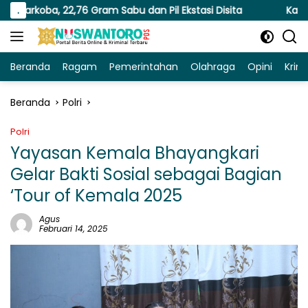
Langsung
,76 Gram Sabu dan Pil Ekstasi Disita
.
Kapolresta Malang 
ke
konten
Beranda
Ragam
Pemerintahan
Olahraga
Opini
Krim
Beranda
Polri
Polri
Yayasan Kemala Bhayangkari
Gelar Bakti Sosial sebagai Bagian
‘Tour of Kemala 2025
Agus
Februari 14, 2025