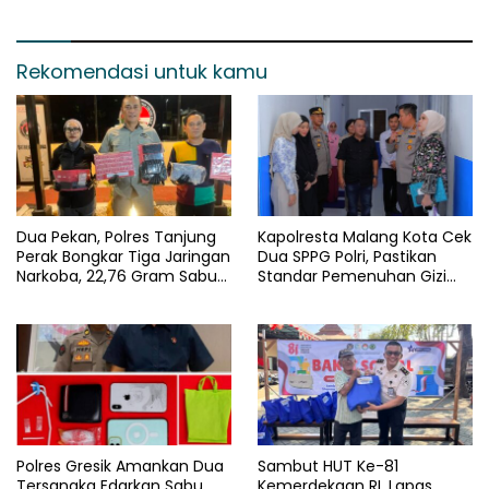
Gratis
Rekomendasi untuk kamu
Dua Pekan, Polres Tanjung
Kapolresta Malang Kota Cek
Perak Bongkar Tiga Jaringan
Dua SPPG Polri, Pastikan
Narkoba, 22,76 Gram Sabu
Standar Pemenuhan Gizi
dan Pil Ekstasi Disita
dan Pengelolaan Limbah
Berjalan Optimal
Polres Gresik Amankan Dua
Sambut HUT Ke-81
Tersangka Edarkan Sabu
Kemerdekaan RI, Lapas