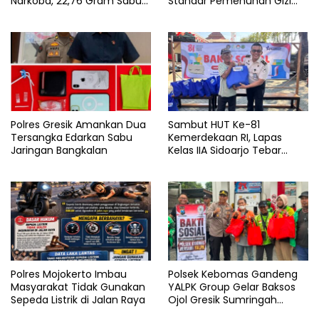
Narkoba, 22,76 Gram Sabu
Standar Pemenuhan Gizi
dan Pil Ekstasi Disita
dan Pengelolaan Limbah
Berjalan Optimal
Polres Gresik Amankan Dua
Sambut HUT Ke-81
Tersangka Edarkan Sabu
Kemerdekaan RI, Lapas
Jaringan Bangkalan
Kelas IIA Sidoarjo Tebar
Kepedulian Melalui Bakti
Sosial dan Penyaluran 45
Paket Sembako
Polres Mojokerto Imbau
Polsek Kebomas Gandeng
Masyarakat Tidak Gunakan
YALPK Group Gelar Baksos
Sepeda Listrik di Jalan Raya
Ojol Gresik Sumringah
Dapat Sembako dan BBM