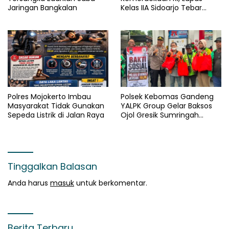
Jaringan Bangkalan
Kelas IIA Sidoarjo Tebar
Kepedulian Melalui Bakti
Sosial dan Penyaluran 45
Paket Sembako
Polres Mojokerto Imbau
Polsek Kebomas Gandeng
Masyarakat Tidak Gunakan
YALPK Group Gelar Baksos
Sepeda Listrik di Jalan Raya
Ojol Gresik Sumringah
Dapat Sembako dan BBM
Gratis
Tinggalkan Balasan
Anda harus
masuk
untuk berkomentar.
Berita Terbaru