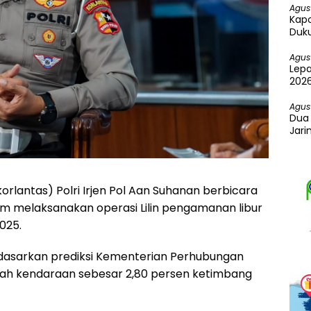
Agus
Kapo
Duku
Agus
Lepa
2026
Spor
Agus
Dua 
Jari
Ekst
orlantas) Polri Irjen Pol Aan Suhanan berbicara
am melaksanakan operasi Lilin pengamanan libur
025.
asarkan prediksi Kementerian Perhubungan
lah kendaraan sebesar 2,80 persen ketimbang