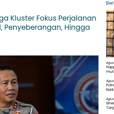
Ber
ga Kluster Fokus Perjalanan
ol, Penyeberangan, Hingga
Agus
Happ
mut
Agus
Pol
Nark
Ganj
Agus
Sine
Tanj
Ung