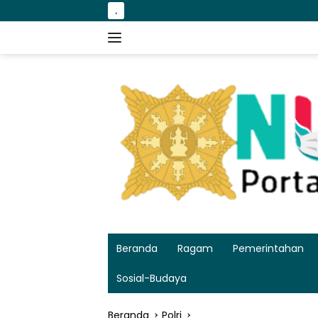
Langsung
.
Happy wedding ir 
ke
konten
Beranda
Ragam
Pemerintahan
Sosial-Budaya
Beranda
Polri