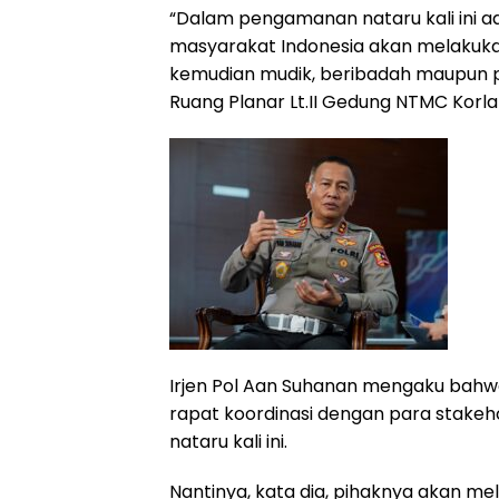
“Dalam pengamanan nataru kali ini ad
masyarakat Indonesia akan melakukan 
kemudian mudik, beribadah maupun per
Ruang Planar Lt.II Gedung NTMC Korlan
Irjen Pol Aan Suhanan mengaku bahwa 
rapat koordinasi dengan para stake
nataru kali ini.
Nantinya, kata dia, pihaknya akan me