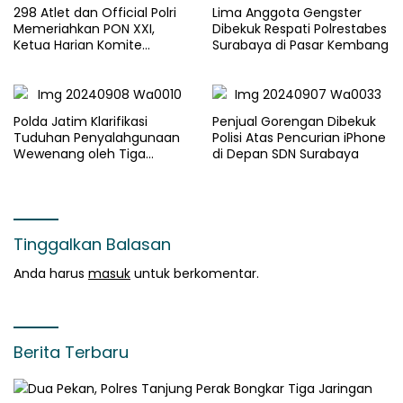
298 Atlet dan Official Polri
Lima Anggota Gengster
Memeriahkan PON XXI,
Dibekuk Respati Polrestabes
Ketua Harian Komite
Surabaya di Pasar Kembang
Olahraga Polri : Cetak SDM
Polri Unggul melalui
Olahraga
Polda Jatim Klarifikasi
Penjual Gorengan Dibekuk
Tuduhan Penyalahgunaan
Polisi Atas Pencurian iPhone
Wewenang oleh Tiga
di Depan SDN Surabaya
Ormas
Tinggalkan Balasan
Anda harus
masuk
untuk berkomentar.
Berita Terbaru