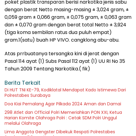
poket plastik transparan berisi narkotika jenis sabu
dengan berat Netto masing-masing ± 3,024 gram, ±
0,059 gram ± 0,066 gram, ± 0,075 gram, ± 0,063 gram
dan ± 0,070 gram dengan berat total Netto ± 3,924
(tiga koma sembilan ratus dua puluh empat)
gram.1(satu) buah HP VIVO. cangklong abu-abu.
Atas prrbuatanya tersangka kini di jerat dengan
Pasal 114 ayat (1) Subs Pasal 112 ayat (1) UU RI No 35
Tahun 2009 Tentang Narkotika.( fik)
Berita Terkait
Di HUT TNI KE-79, Kodiklatal Mendapat Kado Istimewa Dari
Polrestabes Surabaya
Doa Kiai Pemalang Agar Pilkada 2024 Aman dan Damai
298 Atlet dan Official Polri Memeriahkan PON XXI, Ketua
Harian Komite Olahraga Polri : Cetak SDM Polri Unggul
melalui Olahraga
Lima Anggota Gengster Dibekuk Respati Polrestabes