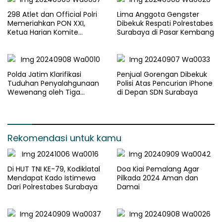
298 Atlet dan Official Polri
Lima Anggota Gengster
Memeriahkan PON XXI,
Dibekuk Respati Polrestabes
Ketua Harian Komite
Surabaya di Pasar Kembang
Olahraga Polri : Cetak SDM
Polri Unggul melalui
Olahraga
Polda Jatim Klarifikasi
Penjual Gorengan Dibekuk
Tuduhan Penyalahgunaan
Polisi Atas Pencurian iPhone
Wewenang oleh Tiga
di Depan SDN Surabaya
Ormas
Rekomendasi untuk kamu
Di HUT TNI KE-79, Kodiklatal
Doa Kiai Pemalang Agar
Mendapat Kado Istimewa
Pilkada 2024 Aman dan
Dari Polrestabes Surabaya
Damai