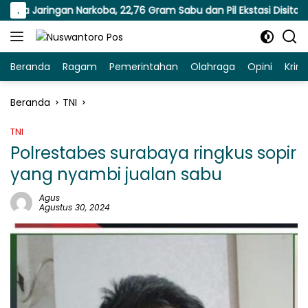
Langsung
ingan Narkoba, 22,76 Gram Sabu dan Pil Ekstasi Disita
.
K
ke
konten
Beranda
Ragam
Pemerintahan
Olahraga
Opini
Krim
Beranda
TNI
TNI
Polrestabes surabaya ringkus sopir
yang nyambi jualan sabu
Agus
Agustus 30, 2024